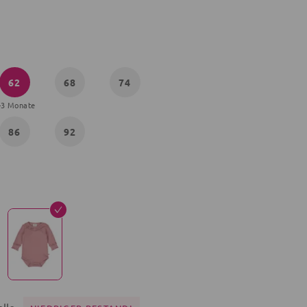
62
68
74
-3 Monate
86
92