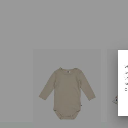
W
l
S
N
O