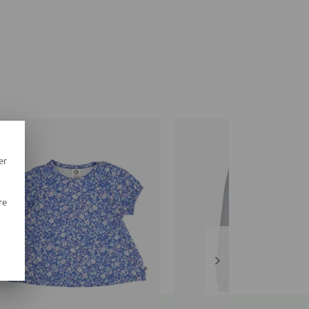
er
re