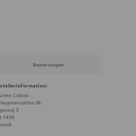
29,99 €
26,90 €
Bewertungen
stellerinformation:
Green Cotton
bygreencotton.dk
igesvej 5
st 7430
mark