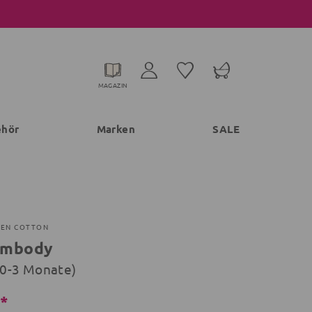
MAGAZIN
ehör
Marken
SALE
EEN COTTON
rmbody
 (0-3 Monate)
€*