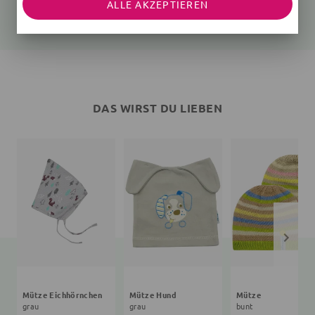
ALLE AKZEPTIEREN
25,35 €
27,90 €
26,91 €
24,90 €
DAS WIRST DU LIEBEN
Mütze Eichhörnchen
Mütze Hund
Mütze
grau
grau
bunt