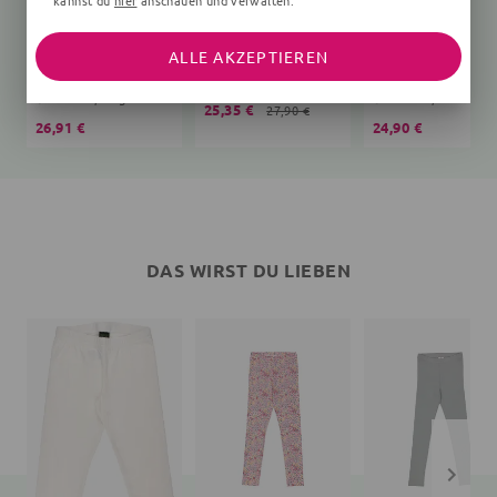
kannst du
hier
anschauen und verwalten.
ALLE AKZEPTIEREN
Langarmbody
Print
Babyhose
Unifarben, beige
Unifarben, rosa
25,35 €
27,90 €
26,91 €
24,90 €
DAS WIRST DU LIEBEN