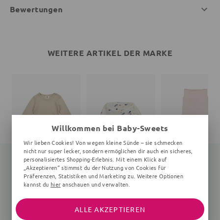
Bewertungen
WEITERE ARTIKEL DER MARKE
Willkommen bei Baby-Sweets
Wir lieben Cookies! Von wegen kleine Sünde – sie schmecken
nicht nur super lecker, sondern ermöglichen dir auch ein sicheres,
personalisiertes Shopping-Erlebnis. Mit einem Klick auf
„Akzeptieren“ stimmst du der Nutzung von Cookies für
Präferenzen, Statistiken und Marketing zu. Weitere Optionen
Langarmbody
Print
Babyhose
kannst du
hier
anschauen und verwalten.
Unifarben, beige
Unifarben, rosa
25,35 €
27,90 €
26,91 €
24,90 €
ALLE AKZEPTIEREN