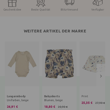
Geschenkidee
Beste Qualität
Blitz-Versand
Verfügbar
WEITERE ARTIKEL DER MARKE
Langarmbody
Babyshorts
Print
Unifarben, beige
Blumen, beige
25,35 €
27,90 €
26,91 €
18,80 €
20,90 €