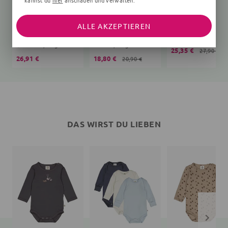
kannst du
hier
anschauen und verwalten.
ALLE AKZEPTIEREN
Langarmbody
Babyshorts
Print
Unifarben, beige
Blumen, beige
25,35 €
27,90 €
26,91 €
18,80 €
20,90 €
DAS WIRST DU LIEBEN