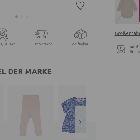
Größentabe
 Qualität
Blitz-Versand
Verfügbar
Kauf 
Rech
EL DER MARKE