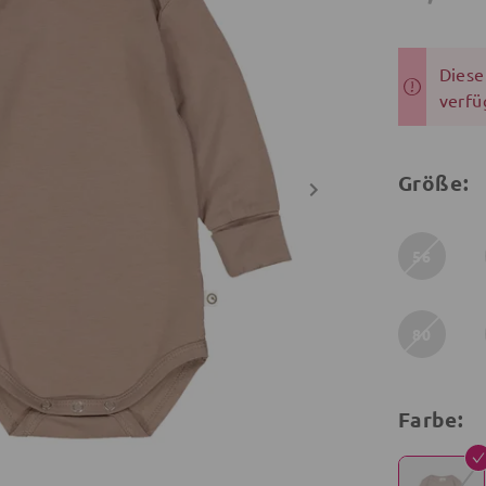
Dieser
verfü
Größe:
56
80
Farbe: