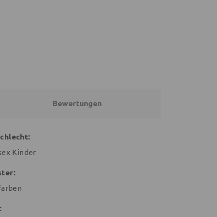
36,91 €
19,90 €
39,91 €
22,90 €
Bewertungen
chlecht:
sex Kinder
ter:
farben
: