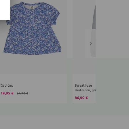
Geblümt
Sweathose
Unifarben, grau
19,95 €
24,90 €
36,90 €