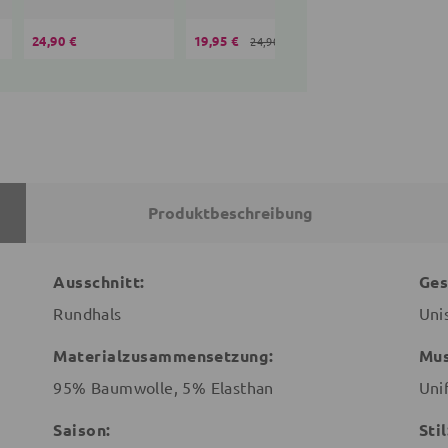
24,90 €
19,95 €
36,90 €
24,90 €
Produktbeschreibung
Ausschnitt:
Ges
Rundhals
Uni
Materialzusammensetzung:
Mus
95% Baumwolle, 5% Elasthan
Uni
Saison:
Stil