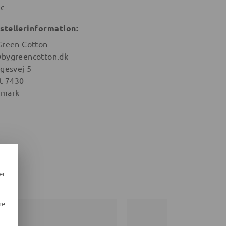
ic
stellerinformation:
Green Cotton
bygreencotton.dk
igesvej 5
st 7430
mark
er
re