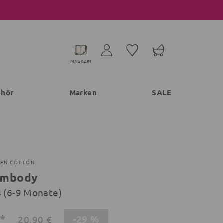
MAGAZIN
ehör
Marken
SALE
EEN COTTON
rmbody
4 (6-9 Monate)
€*
-29 %
20,90 €