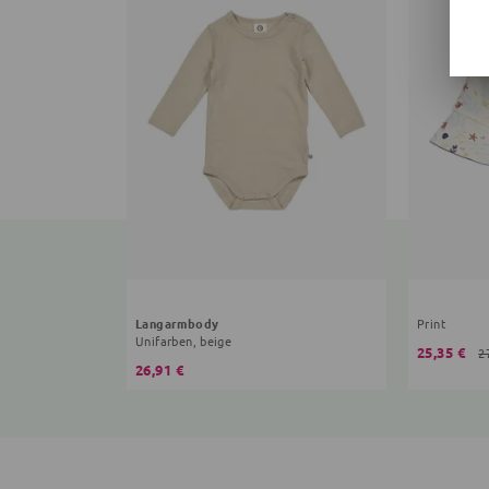
Langarmbody
Print
Unifarben, beige
25,35 €
2
26,91 €