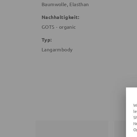
Baumwolle, Elasthan
Nachhaltigkeit:
GOTS - organic
Typ:
Langarmbody
W
l
S
N
O