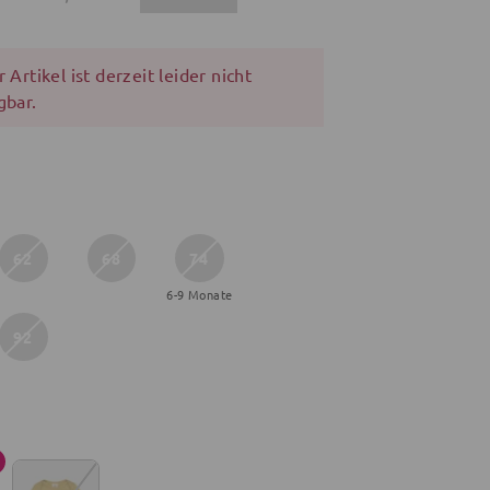
 Artikel ist derzeit leider nicht
gbar.
62
68
74
6-9 Monate
92