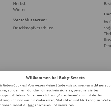
Herbst
Bas
Winter
Her
Verschlussarten:
by 
Druckknopfverschluss
sn@
Thr
Ika
Den
Willkommen bei Baby-Sweets
WEITERE ARTIKEL DER MARKE
ir lieben Cookies! Von wegen kleine Sünde – sie schmecken nicht nur sup
ecker, sondern ermöglichen dir auch ein sicheres, personalisiertes
hopping-Erlebnis. Mit einem Klick auf „Akzeptieren“ stimmst du der
utzung von Cookies für Präferenzen, Statistiken und Marketing zu. Weite
ptionen kannst du
hier
anschauen und verwalten.