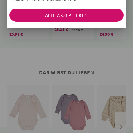
kannst du
hier
anschauen und verwalten.
ALLE AKZEPTIEREN
Langarmbody
Print
Babyhose
Unifarben, beige
Unifarben, rosa
25,35 €
27,90 €
26,91 €
24,90 €
DAS WIRST DU LIEBEN