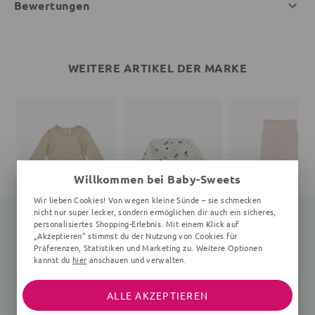
Bewertungen
WEITERE ARTIKEL DER MARKE
Willkommen bei Baby-Sweets
Wir lieben Cookies! Von wegen kleine Sünde – sie schmecken
nicht nur super lecker, sondern ermöglichen dir auch ein sicheres,
personalisiertes Shopping-Erlebnis. Mit einem Klick auf
„Akzeptieren“ stimmst du der Nutzung von Cookies für
Präferenzen, Statistiken und Marketing zu. Weitere Optionen
Langarmbody
Print
Babyhose
kannst du
hier
anschauen und verwalten.
Unifarben, beige
Unifarben, rosa
25,35 €
27,90 €
26,91 €
24,90 €
ALLE AKZEPTIEREN