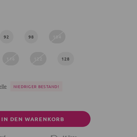
92
98
104
116
122
128
lle
NIEDRIGER BESTAND!
IN DEN WARENKORB
auf
14 Tage