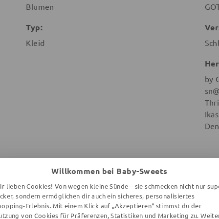
Blumen
GOT
Typ:
Ver
Kleid
Sch
Her
by 
sn@
Thr
Ika
Den
Willkommen bei Baby-Sweets
ir lieben Cookies! Von wegen kleine Sünde – sie schmecken nicht nur sup
WEITERE ARTIKEL DER MARKE
ecker, sondern ermöglichen dir auch ein sicheres, personalisiertes
hopping-Erlebnis. Mit einem Klick auf „Akzeptieren“ stimmst du der
utzung von Cookies für Präferenzen, Statistiken und Marketing zu. Weite