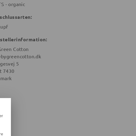
S - organic
schlussarten:
lupf
stellerinformation:
Green Cotton
bygreencotton.dk
igesvej 5
st 7430
mark
er
re