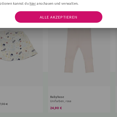
ptionen kannst du
hier
anschauen und verwalten.
ALLE AKZEPTIEREN
Babyhose
Unifarben, rosa
7,90 €
24,90 €