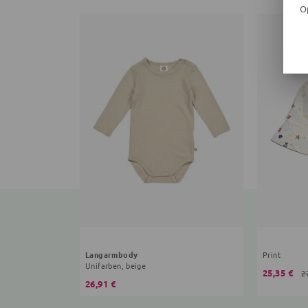
O
Langarmbody
Print
Unifarben, beige
25,35 €
2
26,91 €