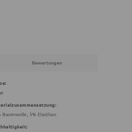
36,91 €
19,90 €
39,91 €
22,90 €
Bewertungen
be:
ge
erialzusammensetzung:
 Baumwolle, 5% Elasthan
hhaltigkeit: