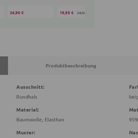
24,90 €
19,95 €
36,90 €
24,90 €
Produktbeschreibung
Ausschnitt:
Far
Rundhals
bei
Material:
Mat
Baumwolle, Elasthan
95%
Muster:
Nac