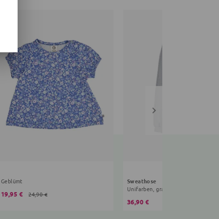
Geblümt
Sweathose
Unifarben, grau
19,95 €
24,90 €
36,90 €