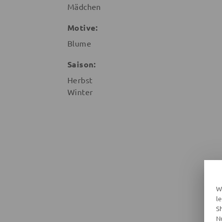
Mädchen
Motive:
Blume
Saison:
Herbst
Winter
W
l
S
N