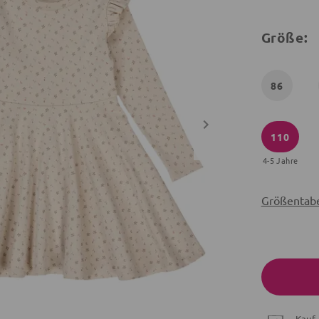
Größe:
86
110
4-5 Jahre
Größentabe
Kauf 