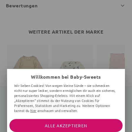
Bewertungen
WEITERE ARTIKEL DER MARKE
Willkommen bei Baby-Sweets
Wir lieben Cookies! Von wegen kleine Sünde – sie schmecken
nicht nur super lecker, sondern ermöglichen dir auch ein sicheres,
personalisiertes Shopping-Erlebnis. Mit einem Klick auf
„Akzeptieren“ stimmst du der Nutzung von Cookies für
Präferenzen, Statistiken und Marketing zu. Weitere Optionen
Langarmbody
Print
Babyhose
kannst du
hier
anschauen und verwalten.
Unifarben, beige
Unifarben, rosa
25,35 €
27,90 €
26,91 €
24,90 €
ALLE AKZEPTIEREN