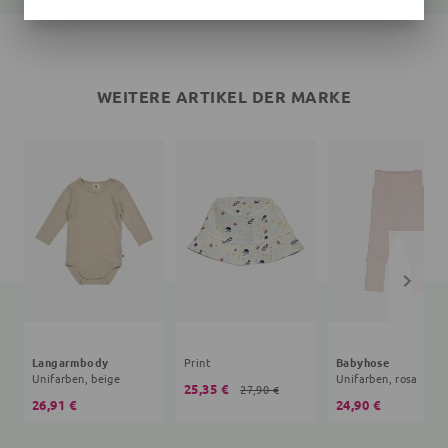
WEITERE ARTIKEL DER MARKE
Langarmbody
Print
Babyhose
Unifarben, beige
Unifarben, rosa
25,35 €
27,90 €
26,91 €
24,90 €