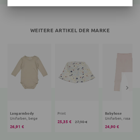
WEITERE ARTIKEL DER MARKE
Langarmbody
Print
Babyhose
Unifarben, beige
Unifarben, rosa
25,35 €
27,90 €
26,91 €
24,90 €