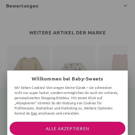
Bewertungen
WEITERE ARTIKEL DER MARKE
Willkommen bei Baby-Sweets
Wir lieben Cookies! Von wegen kleine Sünde – sie schmecken
nicht nur super lecker, sondern ermöglichen dir auch ein sicheres,
personalisiertes Shopping-Erlebnis. Mit einem Klick auf
„Akzeptieren“ stimmst du der Nutzung von Cookies für
Präferenzen, Statistiken und Marketing zu. Weitere Optionen
Langarmbody
Print
Babyhose
kannst du
hier
anschauen und verwalten.
Unifarben, beige
Unifarben, rosa
25,35 €
27,90 €
26,91 €
24,90 €
ALLE AKZEPTIEREN