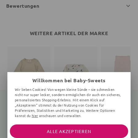
Bewertungen
WEITERE ARTIKEL DER MARKE
Willkommen bei Baby-Sweets
Wir lieben Cookies! Von wegen kleine Sünde – sie schmecken
nicht nur super lecker, sondern ermöglichen dir auch ein sicheres,
personalisiertes Shopping-Erlebnis. Mit einem Klick auf
„Akzeptieren“ stimmst du der Nutzung von Cookies für
Präferenzen, Statistiken und Marketing zu. Weitere Optionen
Langarmbody
Print
Babyhose
kannst du
hier
anschauen und verwalten.
Unifarben, beige
Unifarben, rosa
25,35 €
27,90 €
26,91 €
24,90 €
ALLE AKZEPTIEREN