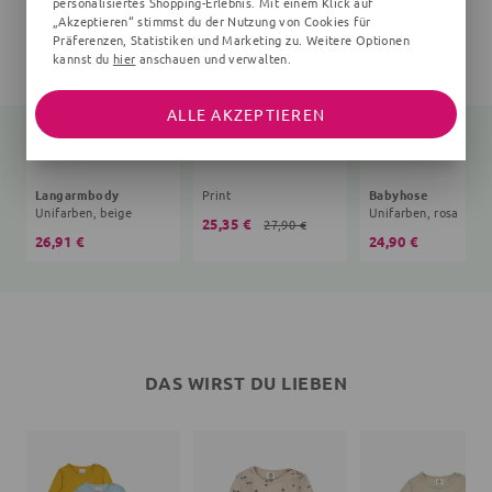
personalisiertes Shopping-Erlebnis. Mit einem Klick auf
„Akzeptieren“ stimmst du der Nutzung von Cookies für
Präferenzen, Statistiken und Marketing zu. Weitere Optionen
kannst du
hier
anschauen und verwalten.
ALLE AKZEPTIEREN
Langarmbody
Print
Babyhose
Unifarben, beige
Unifarben, rosa
25,35 €
27,90 €
26,91 €
24,90 €
DAS WIRST DU LIEBEN