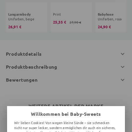
Langarmbody
Print
Babyhose
Unifarben, beige
Unifarben, rosa
25,35 €
27,90 €
26,91 €
24,90 €
Produktdetails
Produktbeschreibung
Bewertungen
WEITERE ARTIKEL DER MARKE
Willkommen bei Baby-Sweets
Wir lieben Cookies! Von wegen kleine Sünde – sie schmecken
nicht nur super lecker, sondern ermöglichen dir auch ein sicheres,