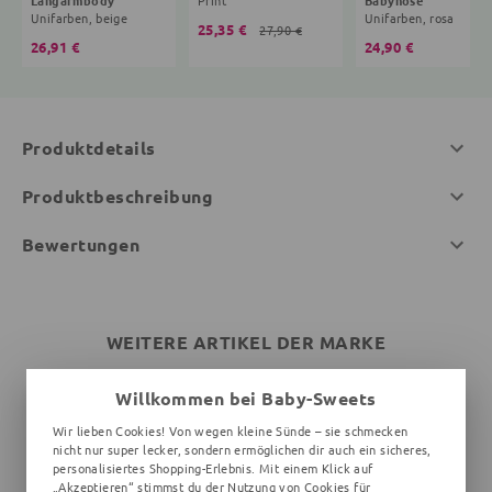
Unifarben, beige
Unifarben, rosa
25,35 €
27,90 €
26,91 €
24,90 €
Produktdetails
Produktbeschreibung
Bewertungen
WEITERE ARTIKEL DER MARKE
Willkommen bei Baby-Sweets
Wir lieben Cookies! Von wegen kleine Sünde – sie schmecken
nicht nur super lecker, sondern ermöglichen dir auch ein sicheres,
personalisiertes Shopping-Erlebnis. Mit einem Klick auf
„Akzeptieren“ stimmst du der Nutzung von Cookies für