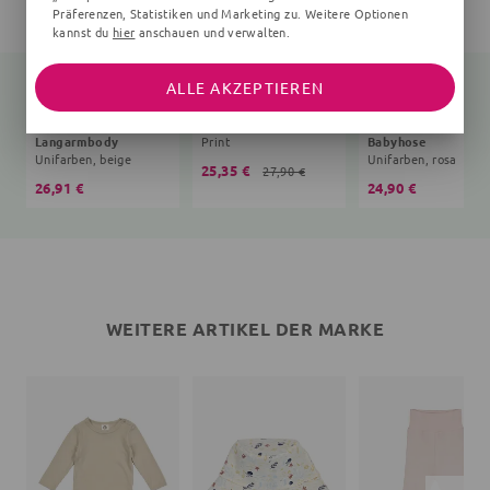
Präferenzen, Statistiken und Marketing zu. Weitere Optionen
kannst du
hier
anschauen und verwalten.
ALLE AKZEPTIEREN
Langarmbody
Print
Babyhose
Unifarben, beige
Unifarben, rosa
25,35 €
27,90 €
26,91 €
24,90 €
WEITERE ARTIKEL DER MARKE