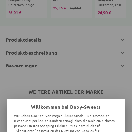
Unifarben, beige
Unifarben, rosa
25,35 €
27,90 €
26,91 €
24,90 €
Produktdetails
Produktbeschreibung
Bewertungen
WEITERE ARTIKEL DER MARKE
Willkommen bei Baby-Sweets
Wir lieben Cookies! Von wegen kleine Sünde – sie schmecken
nicht nur super lecker, sondern ermöglichen dir auch ein sicheres,
personalisiertes Shopping-Erlebnis. Mit einem Klick auf
„Akzeptieren“ stimmst du der Nutzung von Cookies für