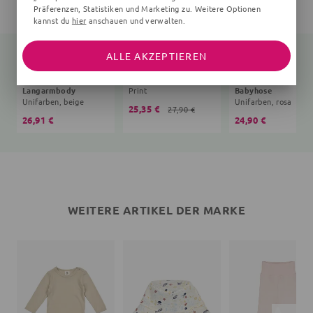
Präferenzen, Statistiken und Marketing zu. Weitere Optionen
kannst du
hier
anschauen und verwalten.
ALLE AKZEPTIEREN
Langarmbody
Print
Babyhose
Unifarben, beige
Unifarben, rosa
25,35 €
27,90 €
26,91 €
24,90 €
WEITERE ARTIKEL DER MARKE