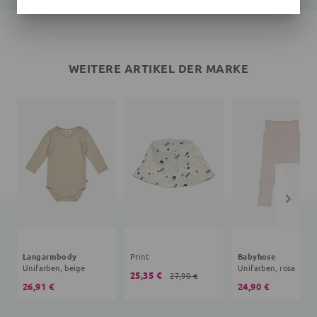
WEITERE ARTIKEL DER MARKE
Langarmbody
Print
Babyhose
Unifarben, beige
Unifarben, rosa
25,35 €
27,90 €
26,91 €
24,90 €