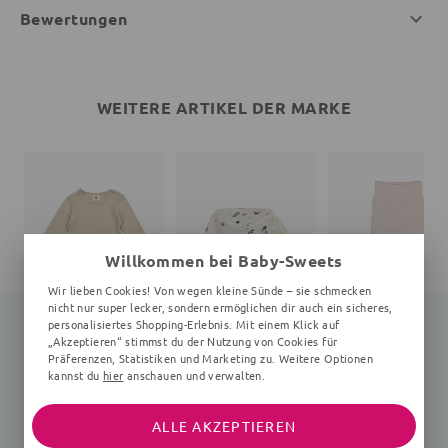
Bewertungen
WEITERE ARTIKEL DER MARKE
Willkommen bei Baby-Sweets
Wir lieben Cookies! Von wegen kleine Sünde – sie schmecken
nicht nur super lecker, sondern ermöglichen dir auch ein sicheres,
personalisiertes Shopping-Erlebnis. Mit einem Klick auf
„Akzeptieren“ stimmst du der Nutzung von Cookies für
Präferenzen, Statistiken und Marketing zu. Weitere Optionen
Langarmbody
Print
Babyhose
kannst du
hier
anschauen und verwalten.
Unifarben, beige
Unifarben, rosa
25,35 €
27,90 €
26,91 €
24,90 €
ALLE AKZEPTIEREN