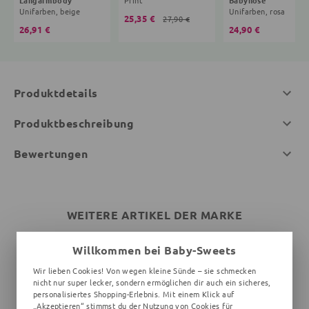
Unifarben, beige
Unifarben, rosa
25,35 €
27,90 €
26,91 €
24,90 €
Produktdetails
Produktbeschreibung
Bewertungen
WEITERE ARTIKEL DER MARKE
Willkommen bei Baby-Sweets
Wir lieben Cookies! Von wegen kleine Sünde – sie schmecken
nicht nur super lecker, sondern ermöglichen dir auch ein sicheres,
personalisiertes Shopping-Erlebnis. Mit einem Klick auf
„Akzeptieren“ stimmst du der Nutzung von Cookies für