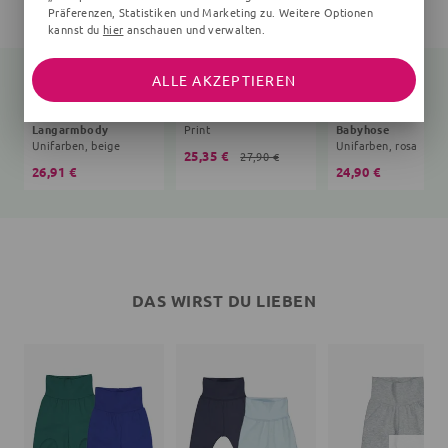
Präferenzen, Statistiken und Marketing zu. Weitere Optionen
kannst du
hier
anschauen und verwalten.
ALLE AKZEPTIEREN
Langarmbody
Print
Babyhose
Unifarben, beige
Unifarben, rosa
25,35 €
27,90 €
26,91 €
24,90 €
DAS WIRST DU LIEBEN