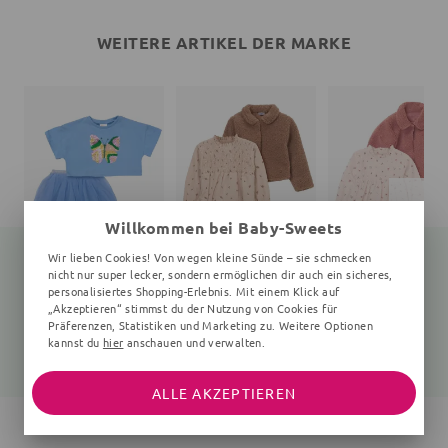
WEITERE ARTIKEL DER MARKE
Willkommen bei Baby-Sweets
Wir lieben Cookies! Von wegen kleine Sünde – sie schmecken
nicht nur super lecker, sondern ermöglichen dir auch ein sicheres,
personalisiertes Shopping-Erlebnis. Mit einem Klick auf
„Akzeptieren“ stimmst du der Nutzung von Cookies für
Set Schmetterling
Set
Set Floral
2 Teile, 6-9 Jahre, Rüschen, Pailletten, hellblau
2 Teile, Blätter, Rüschen, braun, beige
2 Teile, Rüschen, ros
Präferenzen, Statistiken und Marketing zu. Weitere Optionen
kannst du
hier
anschauen und verwalten.
29,95 €
51,99 €
51,99 €
31,99 €
ALLE AKZEPTIEREN