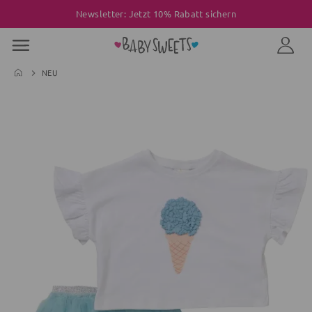
Newsletter: Jetzt 10% Rabatt sichern
NEU