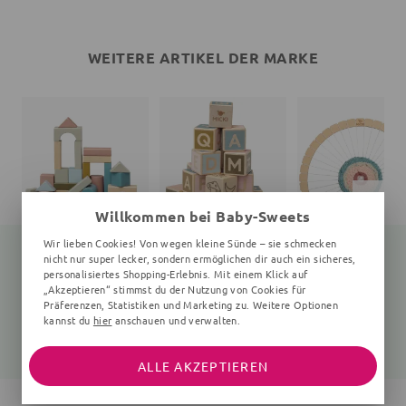
WEITERE ARTIKEL DER MARKE
Willkommen bei Baby-Sweets
Wir lieben Cookies! Von wegen kleine Sünde – sie schmecken
nicht nur super lecker, sondern ermöglichen dir auch ein sicheres,
personalisiertes Shopping-Erlebnis. Mit einem Klick auf
„Akzeptieren“ stimmst du der Nutzung von Cookies für
Holzbausteine
Holzbausteine
Webrahmen
Präferenzen, Statistiken und Marketing zu. Weitere Optionen
60 Teile, 32x32x32 cm, 5+ Monate, bunt
36 Stück, 36x36x36 mm, 5+ Monate, bunt
7 Teile, 30 cm Durch
kannst du
hier
anschauen und verwalten.
24,67 €
24,67 €
17,25 €
32,90 €
32,90 €
18,90 €
ALLE AKZEPTIEREN