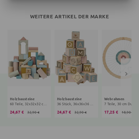
WEITERE ARTIKEL DER MARKE
Holzbausteine
Holzbausteine
Webrahmen
60 Teile, 32x32x32 cm, 5+ Monate, bunt
36 Stück, 36x36x36 mm, 5+ Monate, bunt
7 Teile, 30 cm Durch
24,67 €
24,67 €
17,25 €
32,90 €
32,90 €
18,90 €