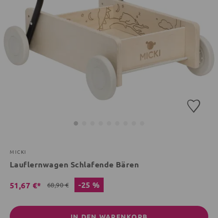
MICKI
Lauflernwagen Schlafende Bären
-25 %
51,67 €*
68,90 €
IN DEN WARENKORB