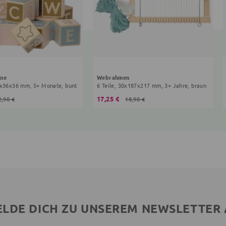
ine
Webrahmen
6x36x36 mm, 5+ Monate, bunt
6 Teile, 30x187x217 mm, 3+ Jahre, braun
17,25 €
2,90 €
18,90 €
LDE DICH ZU UNSEREM NEWSLETTER