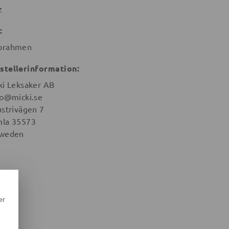
z
:
brahmen
stellerinformation:
ki Leksaker AB
lo@micki.se
ustrivägen 7
la 35573
weden
er