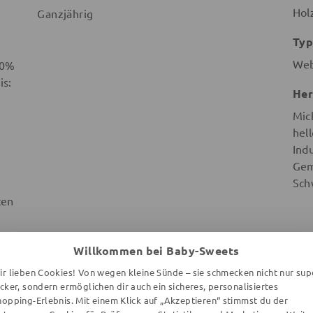
Hol
Ganzjährig
Typ
We
50%
is:
Her
Mic
hel
Ind
Gem
Sch
ten
Willkommen bei Baby-Sweets
ir lieben Cookies! Von wegen kleine Sünde – sie schmecken nicht nur sup
ecker, sondern ermöglichen dir auch ein sicheres, personalisiertes
hopping-Erlebnis. Mit einem Klick auf „Akzeptieren“ stimmst du der