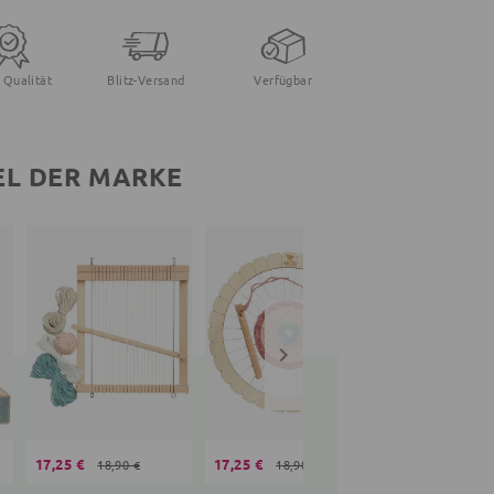
 Qualität
Blitz-Versand
Verfügbar
EL DER MARKE
17,25 €
17,25 €
31,55 €
18,90 €
18,90 €
41,90 