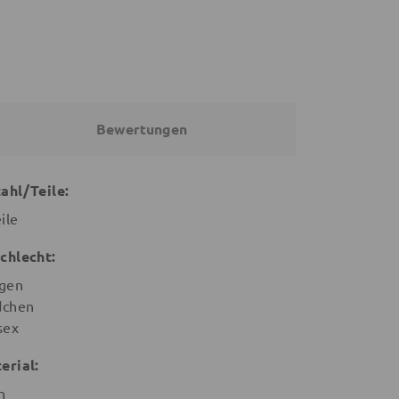
Bewertungen
ahl/Teile:
ile
chlecht:
gen
chen
sex
erial:
n