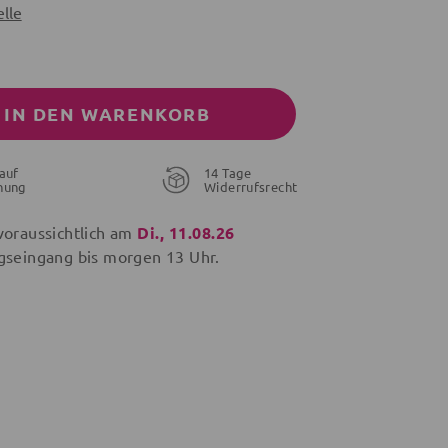
lle
IN DEN WARENKORB
auf
14 Tage
nung
Widerrufsrecht
voraussichtlich am
Di., 11.08.26
gseingang bis
morgen
13 Uhr.