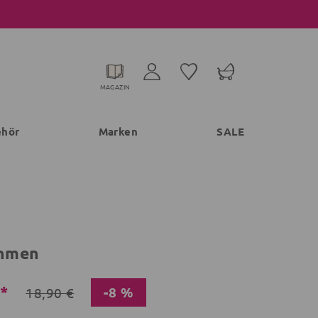
MAGAZIN
ehör
Marken
SALE
hmen
€*
-8 %
18,90 €