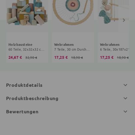
Holzbausteine
Webrahmen
Webrahmen
60 Teile, 32x32x32 cm, 5+ Monate, bunt
7 Teile, 30 cm Durchmesser, 3+ Jahre, braun
6 Teile, 30x187x217 mm, 3
24,67 €
17,25 €
17,25 €
32,90 €
18,90 €
18,90 €
Produktdetails
Produktbeschreibung
Bewertungen