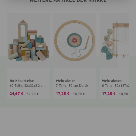
Holzbausteine
Webrahmen
Webrahmen
60 Teile, 32x32x32 cm, 5+ Monate, bunt
7 Teile, 30 cm Durchmesser, 3+ Jahre, braun
6 Teile, 30
24,67 €
17,25 €
17,25 €
32,90 €
18,90 €
18,90 €