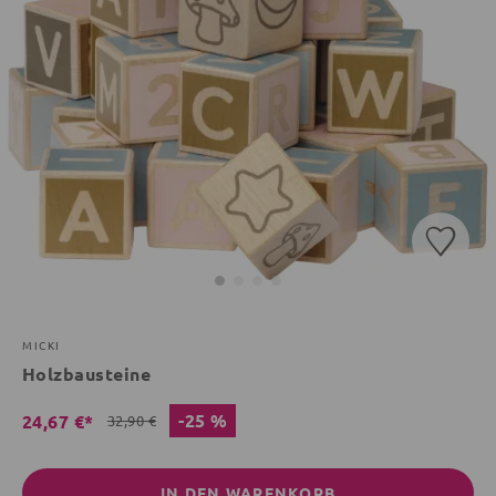
MICKI
Holzbausteine
-25 %
24,67 €*
32,90 €
IN DEN WARENKORB