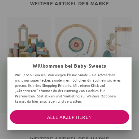
WEITERE ARTIKEL DER MARKE
Willkommen bei Baby-Sweets
Wir lieben Cookies! Von wegen kleine Sünde – sie schmecken
nicht nur super lecker, sondern ermöglichen dir auch ein sicheres,
personalisiertes Shopping-Erlebnis. Mit einem Klick auf
Holzbausteine
Webrahmen
Webrahmen
„Akzeptieren“ stimmst du der Nutzung von Cookies für
60 Teile, 32x32x32 cm, 5+ Monate, bunt
7 Teile, 30 cm Durchmesser, 3+ Jahre, braun
6 Teile, 30
Präferenzen, Statistiken und Marketing zu. Weitere Optionen
24,67 €
17,25 €
17,25 €
32,90 €
18,90 €
18,90 €
kannst du
hier
anschauen und verwalten.
ALLE AKZEPTIEREN
WEITERE ARTIKEL DER MARKE