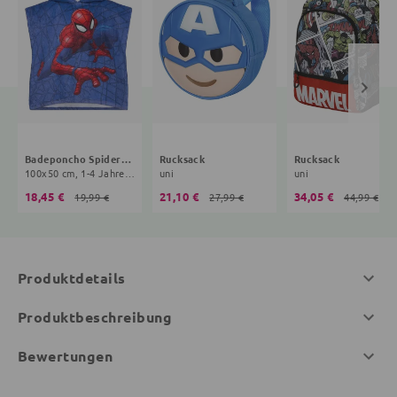
Badeponcho Spiderman
Rucksack
Rucksack
100x50 cm, 1-4 Jahre, blau
uni
uni
18,45 €
21,10 €
34,05 €
19,99 €
27,99 €
44,99 €
Produktdetails
Produktbeschreibung
Bewertungen