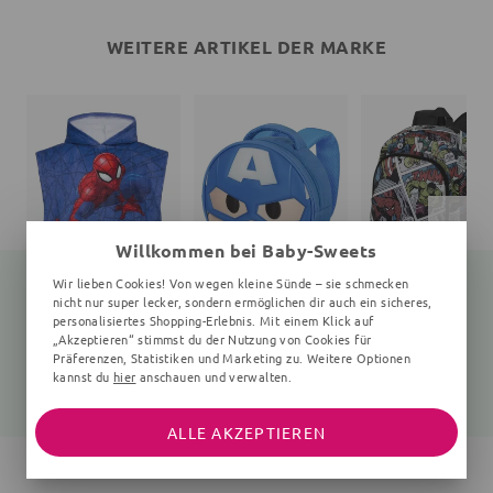
WEITERE ARTIKEL DER MARKE
Willkommen bei Baby-Sweets
Wir lieben Cookies! Von wegen kleine Sünde – sie schmecken
nicht nur super lecker, sondern ermöglichen dir auch ein sicheres,
personalisiertes Shopping-Erlebnis. Mit einem Klick auf
„Akzeptieren“ stimmst du der Nutzung von Cookies für
Badeponcho Spiderman
Rucksack
Rucksack
100x50 cm, 1-4 Jahre, blau
uni
uni
Präferenzen, Statistiken und Marketing zu. Weitere Optionen
kannst du
hier
anschauen und verwalten.
18,45 €
21,10 €
34,05 €
19,99 €
27,99 €
44,99 €
ALLE AKZEPTIEREN