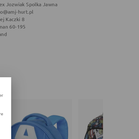
ex Jozwiak Spolka Jawna
ro@amj-hurt.pl
ej Kaczki 8
nan 60-195
and
er
re