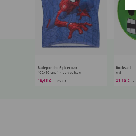
Badeponcho Spiderman
Rucksack
100x50 cm, 1-4 Jahre, blau
uni
18,45 €
21,10 €
19,99 €
2