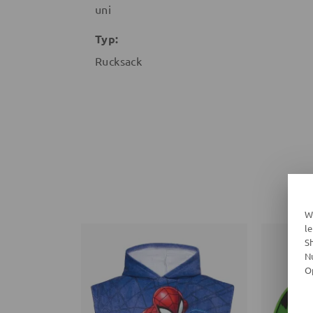
uni
Typ:
Rucksack
W
l
S
N
O