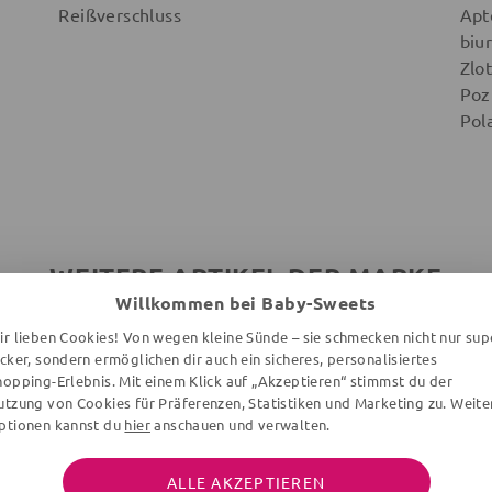
Reißverschluss
Apt
biu
Zlot
Poz
Pol
WEITERE ARTIKEL DER MARKE
Willkommen bei Baby-Sweets
ir lieben Cookies! Von wegen kleine Sünde – sie schmecken nicht nur sup
ecker, sondern ermöglichen dir auch ein sicheres, personalisiertes
hopping-Erlebnis. Mit einem Klick auf „Akzeptieren“ stimmst du der
utzung von Cookies für Präferenzen, Statistiken und Marketing zu. Weite
ptionen kannst du
hier
anschauen und verwalten.
ALLE AKZEPTIEREN