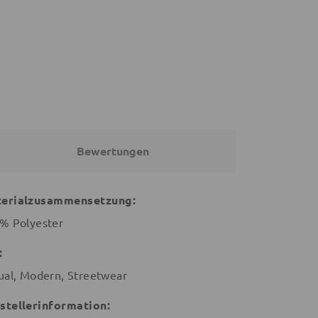
25,70 €
41,60 €
34,05 €
€
33,99 €
54,99 €
Bewertungen
erialzusammensetzung:
% Polyester
:
ual, Modern, Streetwear
stellerinformation: