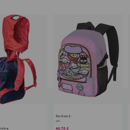
Rucksack
uni
44,70 €
9,00 €