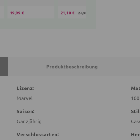
19,99 €
21,10 €
34,05 €
27,99 €
44,99 
Produktbeschreibung
Lizenz:
Mat
Marvel
100
Saison:
Stil
Ganzjährig
Cas
Verschlussarten:
Her