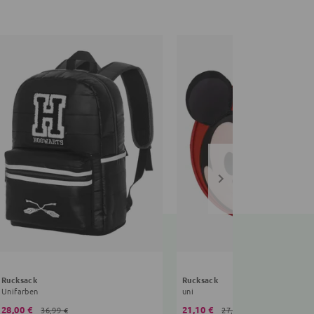
Rucksack
Rucksack
Unifarben
uni
28,00 €
21,10 €
36,99 €
27,99 €