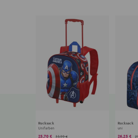
Rucksack
Rucksack
Unifarben
uni
25,70 €
26,25 €
33,99 €
2