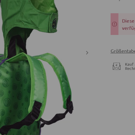
Dieser
verfü
Größentabe
Kauf 
Rech