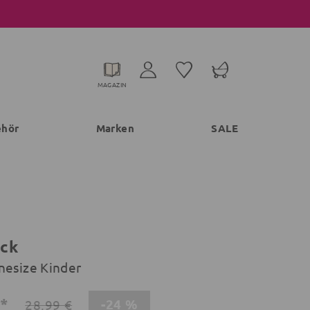
MAGAZIN
ehör
Marken
SALE
ck
nesize Kinder
€*
-24 %
28,99 €