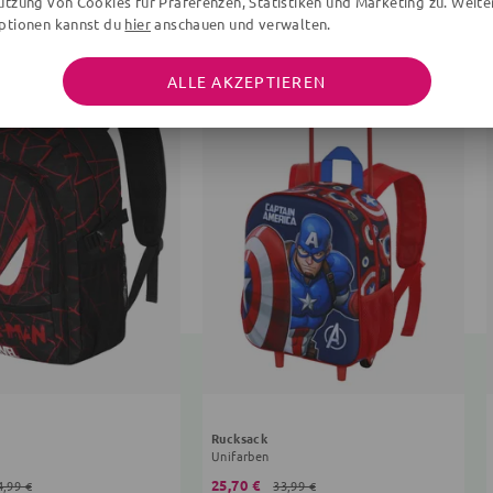
utzung von Cookies für Präferenzen, Statistiken und Marketing zu. Weite
ptionen kannst du
hier
anschauen und verwalten.
ALLE AKZEPTIEREN
Rucksack
Unifarben
25,70 €
4,99 €
33,99 €