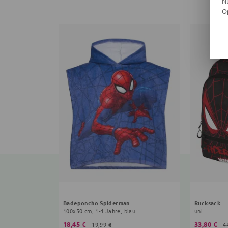
N
O
Badeponcho Spiderman
Rucksack
100x50 cm, 1-4 Jahre, blau
uni
18,45 €
33,80 €
19,99 €
4