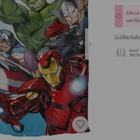
Dieser
verfü
Größentabe
Kauf 
Rech