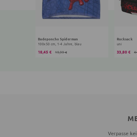
Badeponcho Spiderman
Rucksack
100x50 cm, 1-4 Jahre, blau
uni
18,45 €
33,80 €
19,99 €
4
ME
Verpasse kei