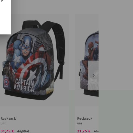
re
Rucksack
Rucksack
uni
uni
31,75 €
31,75 €
41,99 €
41,99 €