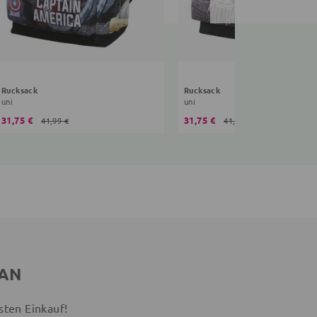
Rucksack
Rucksack
uni
uni
31,75 €
31,75 €
41,99 €
41,99 €
 AN
sten Einkauf!