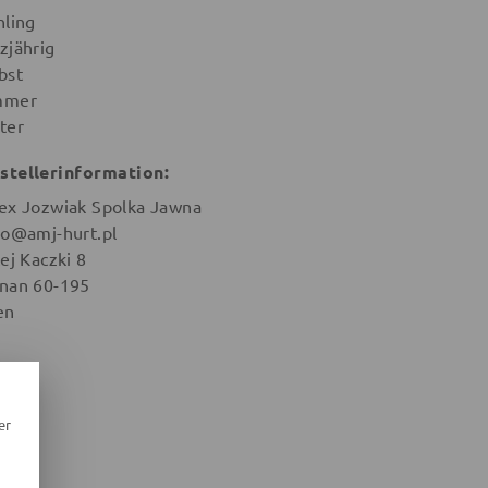
hling
zjährig
bst
mmer
ter
stellerinformation:
ex Jozwiak Spolka Jawna
ro@amj-hurt.pl
ej Kaczki 8
nan 60-195
en
er