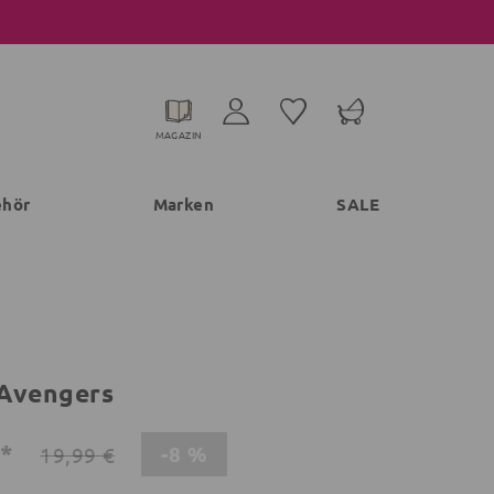
MAGAZIN
ehör
Marken
SALE
Avengers
€*
-8 %
19,99 €