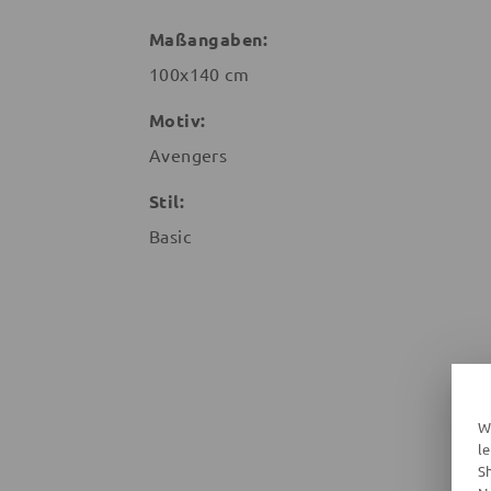
Maßangaben:
100x140 cm
Motiv:
Avengers
Stil:
Basic
W
l
S