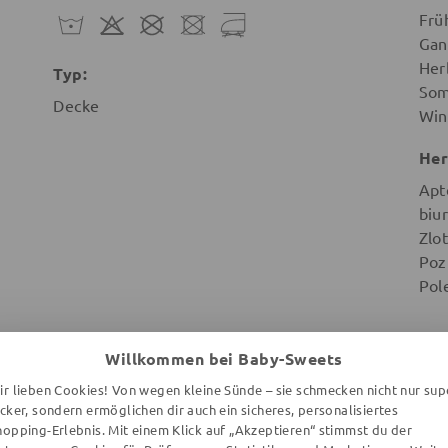
Frü
Gan
Her
Typ:
So
Decke
Win
Her
Apt
biu
Zlot
Poz
Pol
Willkommen bei Baby-Sweets
ir lieben Cookies! Von wegen kleine Sünde – sie schmecken nicht nur sup
ecker, sondern ermöglichen dir auch ein sicheres, personalisiertes
WEITERE ARTIKEL DER MARKE
hopping-Erlebnis. Mit einem Klick auf „Akzeptieren“ stimmst du der