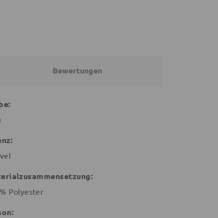
Bewertungen
be:
u
enz:
vel
erialzusammensetzung:
% Polyester
son: