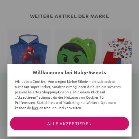
WEITERE ARTIKEL DER MARKE
Willkommen bei Baby-Sweets
Wir lieben Cookies! Von wegen kleine Sünde – sie schmecken
nicht nur super lecker, sondern ermöglichen dir auch ein sicheres,
personalisiertes Shopping-Erlebnis. Mit einem Klick auf
„Akzeptieren“ stimmst du der Nutzung von Cookies für
Badeponcho Spiderman
Rucksack
Schlafanz
Präferenzen, Statistiken und Marketing zu. Weitere Optionen
100x50 cm, 1-4 Jahre, blau
uni
2 Teile
kannst du
hier
anschauen und verwalten.
18,45 €
21,10 €
19,99 €
19,99 €
27,99 €
ALLE AKZEPTIEREN