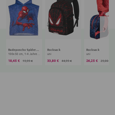
Badeponcho Spiderman
Rucksack
Rucksack
100x50 cm, 1-4 Jahre, blau
uni
uni
18,45 €
33,80 €
26,25 €
19,99 €
44,99 €
29,00 €