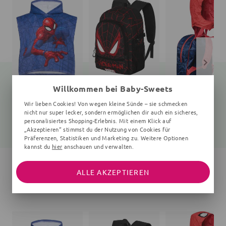
Willkommen bei Baby-Sweets
Badeponcho Spiderman
Rucksack
Rucksack
Wir lieben Cookies! Von wegen kleine Sünde – sie schmecken
100x50 cm, 1-4 Jahre, blau
uni
uni
nicht nur super lecker, sondern ermöglichen dir auch ein sicheres,
personalisiertes Shopping-Erlebnis. Mit einem Klick auf
18,45 €
33,80 €
26,25 €
19,99 €
44,99 €
29,00 €
„Akzeptieren“ stimmst du der Nutzung von Cookies für
Präferenzen, Statistiken und Marketing zu. Weitere Optionen
kannst du
hier
anschauen und verwalten.
ALLE AKZEPTIEREN
WEITERE ARTIKEL DER MARKE