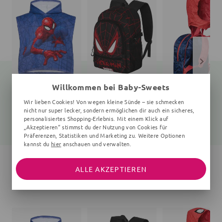
Willkommen bei Baby-Sweets
Badeponcho Spiderman
Rucksack
Rucksack
Wir lieben Cookies! Von wegen kleine Sünde – sie schmecken
100x50 cm, 1-4 Jahre, blau
uni
uni
nicht nur super lecker, sondern ermöglichen dir auch ein sicheres,
personalisiertes Shopping-Erlebnis. Mit einem Klick auf
18,45 €
33,80 €
26,25 €
19,99 €
44,99 €
29,00 €
„Akzeptieren“ stimmst du der Nutzung von Cookies für
Präferenzen, Statistiken und Marketing zu. Weitere Optionen
kannst du
hier
anschauen und verwalten.
ALLE AKZEPTIEREN
WEITERE ARTIKEL DER MARKE