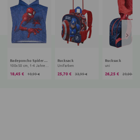
Badeponcho Spiderman
Rucksack
Rucksack
100x50 cm, 1-4 Jahre, blau
Unifarben
uni
18,45 €
25,70 €
26,25 €
19,99 €
33,99 €
29,00 €