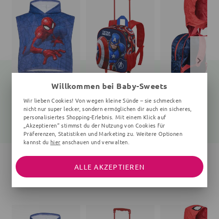
Willkommen bei Baby-Sweets
Badeponcho Spiderman
Rucksack
Rucksack
Wir lieben Cookies! Von wegen kleine Sünde – sie schmecken
100x50 cm, 1-4 Jahre, blau
Unifarben
uni
nicht nur super lecker, sondern ermöglichen dir auch ein sicheres,
personalisiertes Shopping-Erlebnis. Mit einem Klick auf
18,45 €
25,70 €
26,25 €
19,99 €
33,99 €
29,00 €
„Akzeptieren“ stimmst du der Nutzung von Cookies für
Präferenzen, Statistiken und Marketing zu. Weitere Optionen
kannst du
hier
anschauen und verwalten.
ALLE AKZEPTIEREN
WEITERE ARTIKEL DER MARKE