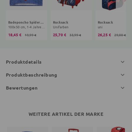
Badeponcho Spiderman
Rucksack
Rucksack
100x50 cm, 1-4 Jahre, blau
Unifarben
uni
18,45 €
25,70 €
26,25 €
19,99 €
33,99 €
29,00 €
Produktdetails
Produktbeschreibung
Bewertungen
WEITERE ARTIKEL DER MARKE