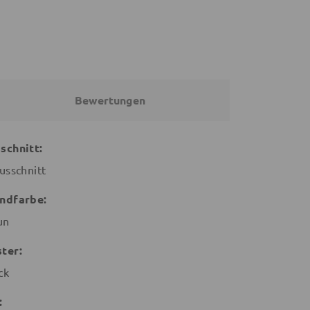
Bewertungen
schnitt:
usschnitt
ndfarbe:
un
ter:
ck
: