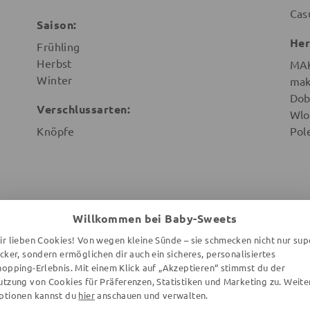
Cas
Saison:
Her
Frühling
Herbst
MA
Winter
mak
Dob
Verschlussarten:
Wlo
Knöpfe
Pol
Willkommen bei Baby-Sweets
WEITERE ARTIKEL DER MARKE
ir lieben Cookies! Von wegen kleine Sünde – sie schmecken nicht nur sup
ecker, sondern ermöglichen dir auch ein sicheres, personalisiertes
hopping-Erlebnis. Mit einem Klick auf „Akzeptieren“ stimmst du der
utzung von Cookies für Präferenzen, Statistiken und Marketing zu. Weite
ptionen kannst du
hier
anschauen und verwalten.