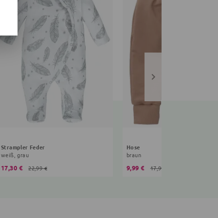
Strampler Feder
Hose
weiß, grau
braun
17,30 €
9,99 €
22,99 €
17,99 €