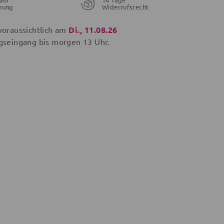
nung
Widerrufsrecht
voraussichtlich am
Di., 11.08.26
gseingang bis
morgen
13 Uhr.
29,99 €
12,99 €
€