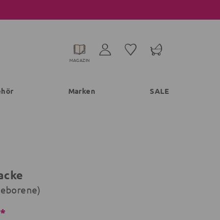
MAGAZIN
ehör
Marken
SALE
jacke
geborene)
€*