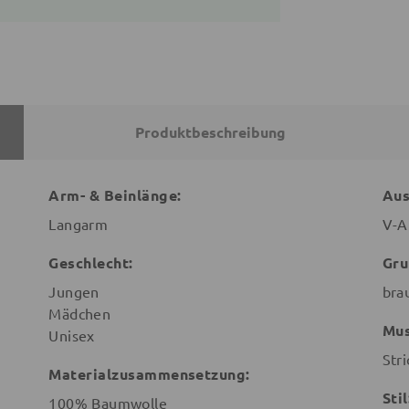
Produktbeschreibung
Arm- & Beinlänge:
Aus
Langarm
V-A
Geschlecht:
Gru
Jungen
bra
Mädchen
Mus
Unisex
Stri
Materialzusammensetzung:
Stil
100% Baumwolle