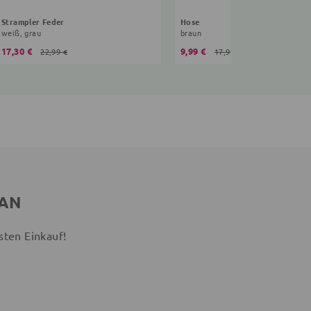
Strampler Feder
Hose
weiß, grau
braun
17,30 €
9,99 €
22,99 €
17,99 €
 AN
sten Einkauf!