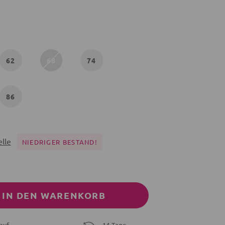
62
68
74
86
lle
NIEDRIGER BESTAND!
IN DEN WARENKORB
auf
14 Tage