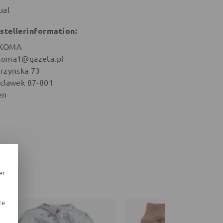
ual
stellerinformation:
KOMA
oma1@gazeta.pl
rzynska 73
clawek 87-801
en
er
re