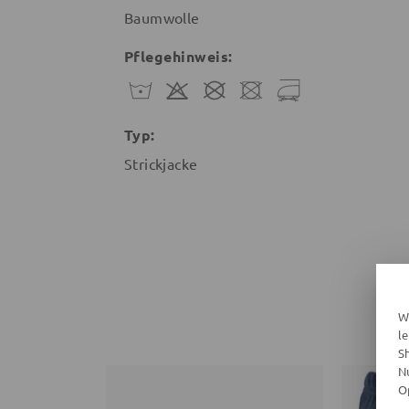
Baumwolle
Pflegehinweis:
Typ:
Strickjacke
W
l
S
N
O