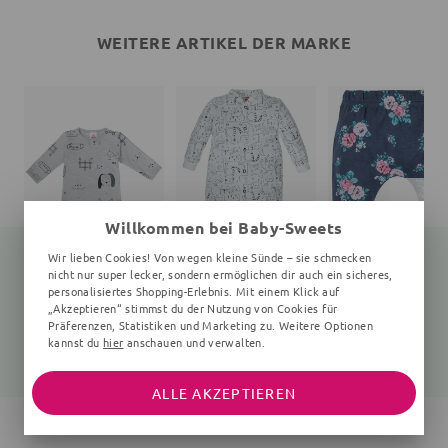
WEITERE ARTIKEL DER MARKE
Willkommen bei Baby-Sweets
Wir lieben Cookies! Von wegen kleine Sünde – sie schmecken
nicht nur super lecker, sondern ermöglichen dir auch ein sicheres,
personalisiertes Shopping-Erlebnis. Mit einem Klick auf
„Akzeptieren“ stimmst du der Nutzung von Cookies für
Body Hund
Strampler Katze
Leggings
0-24 Monate, grau
weiß
Floral, navy, rosa
Präferenzen, Statistiken und Marketing zu. Weitere Optionen
kannst du
hier
anschauen und verwalten.
14,80 €
17,99 €
16,99 €
16,99 €
ALLE AKZEPTIEREN