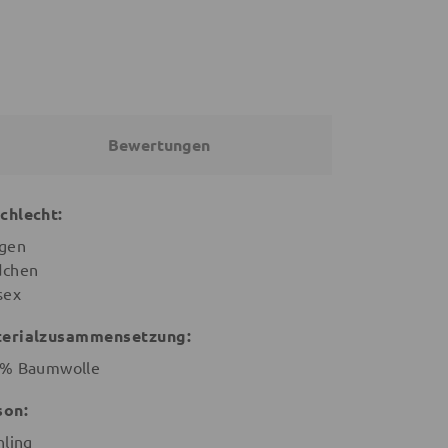
Bewertungen
chlecht:
gen
chen
sex
erialzusammensetzung:
% Baumwolle
son:
hling