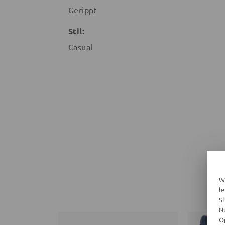
Gerippt
Stil:
Casual
W
l
S
N
O