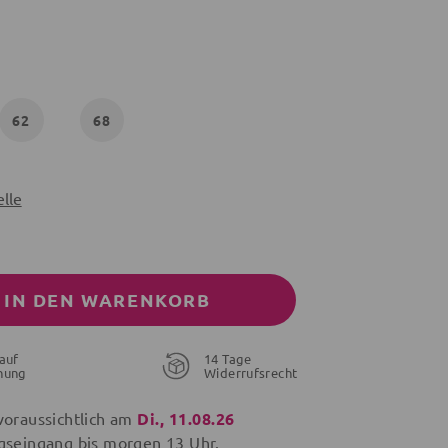
62
68
lle
IN DEN WARENKORB
auf
14 Tage
nung
Widerrufsrecht
voraussichtlich am
Di., 11.08.26
gseingang bis
morgen
13 Uhr.