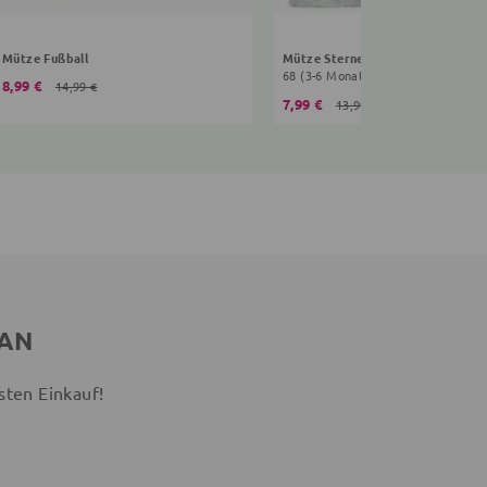
Mütze Fußball
Mütze Sterne
68 (3-6 Monate)
8,99 €
14,99 €
7,99 €
13,99 €
 AN
sten Einkauf!