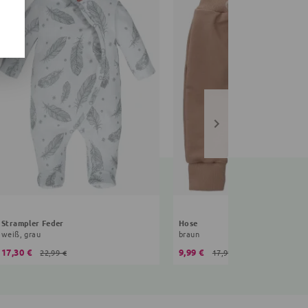
Strampler Feder
Hose
weiß, grau
braun
17,30 €
9,99 €
22,99 €
17,99 €