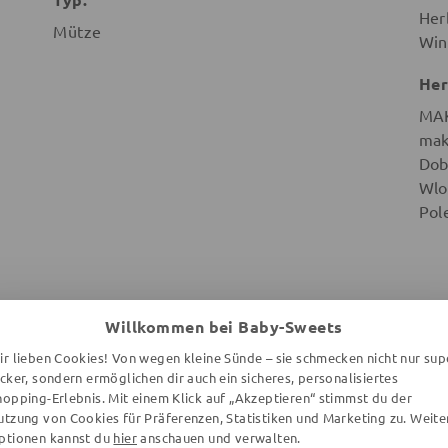
Her
Mütze
Win
Her
MA
mak
Dob
Wlo
Pol
Willkommen bei Baby-Sweets
WEITERE ARTIKEL DER MARKE
ir lieben Cookies! Von wegen kleine Sünde – sie schmecken nicht nur sup
ecker, sondern ermöglichen dir auch ein sicheres, personalisiertes
hopping-Erlebnis. Mit einem Klick auf „Akzeptieren“ stimmst du der
utzung von Cookies für Präferenzen, Statistiken und Marketing zu. Weite
ptionen kannst du
hier
anschauen und verwalten.