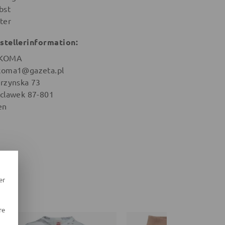
bst
ter
stellerinformation:
KOMA
oma1@gazeta.pl
rzynska 73
clawek 87-801
en
er
re