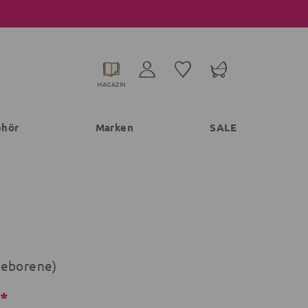
MAGAZIN
ehör
Marken
SALE
geborene)
€*