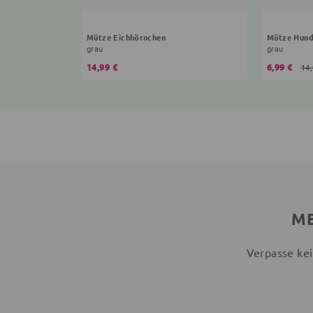
Mütze Eichhörnchen
Mütze Hun
grau
grau
14,99 €
6,99 €
14,
ME
Verpasse kei