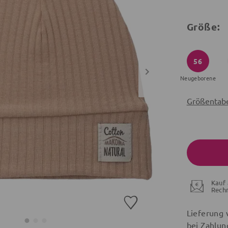
Größe:
56
Neugeborene
Größentabe
Kauf 
Rech
Lieferung 
bei Zahlun