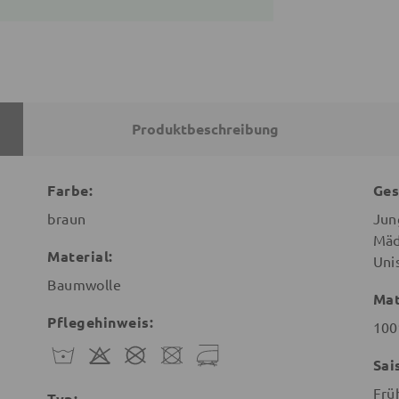
Produktbeschreibung
Farbe:
Ges
braun
Jun
Mäd
Material:
Uni
Baumwolle
Mat
Pflegehinweis:
100
Sai
Frü
Typ: