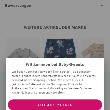
Bewertungen
WEITERE ARTIKEL DER MARKE
Willkommen bei Baby-Sweets
Wir lieben Cookies! Von wegen kleine Sünde – sie schmecken
nicht nur super lecker, sondern ermöglichen dir auch ein sicheres,
personalisiertes Shopping-Erlebnis. Mit einem Klick auf
„Akzeptieren“ stimmst du der Nutzung von Cookies für
Präferenzen, Statistiken und Marketing zu. Weitere Optionen
kannst du
hier
anschauen und verwalten.
Body Hund
Leggings
Strampler Giraffe
0-24 Monate, grau
Floral, navy, rosa
braun
14,80 €
16,99 €
17,30 €
16,99 €
22,99 €
ALLE AKZEPTIEREN