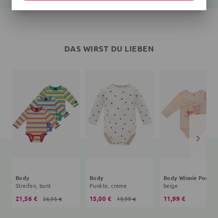
DAS WIRST DU LIEBEN
Body
Body
Body Winnie Pooh
Streifen, bunt
Punkte, creme
beige
21,56 €
15,00 €
11,99 €
26,95 €
19,99 €