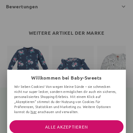
Bewertungen
WEITERE ARTIKEL DER MARKE
Willkommen bei Baby-Sweets
Wir lieben Cookies! Von wegen kleine Sünde – sie schmecken
nicht nur super lecker, sondern ermöglichen dir auch ein sicheres,
personalisiertes Shopping-Erlebnis. Mit einem Klick auf
„Akzeptieren“ stimmst du der Nutzung von Cookies für
Präferenzen, Statistiken und Marketing zu. Weitere Optionen
kannst du
hier
anschauen und verwalten.
Strampler
Bodykleid
Wickelbody Katze
Floral, navy, rosa
9-18 Monate, Floral, Rüschen, navy, rosa
0-6 
18,90 €
20,99 €
15,99 €
24,99 €
ALLE AKZEPTIEREN