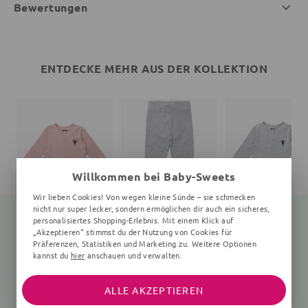
Bewertungen
ENTDECKE MEHR AUS DER KOLLEKTION
Willkommen bei Baby-Sweets
Wir lieben Cookies! Von wegen kleine Sünde – sie schmecken
nicht nur super lecker, sondern ermöglichen dir auch ein sicheres,
personalisiertes Shopping-Erlebnis. Mit einem Klick auf
„Akzeptieren“ stimmst du der Nutzung von Cookies für
Präferenzen, Statistiken und Marketing zu. Weitere Optionen
Kleid Fairy
Leggings Fairy
Kleid Fairy
kannst du
hier
anschauen und verwalten.
rosa
Gerippt, grau
grau
9,99 €
19,99 €
34,99 €
34,99 €
ALLE AKZEPTIEREN