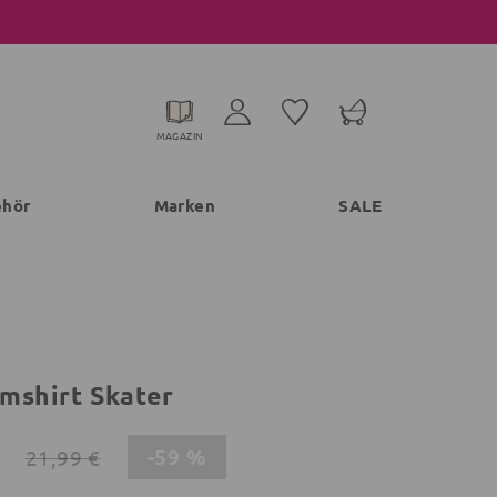
MAGAZIN
ehör
Marken
SALE
mshirt Skater
-59 %
21,99 €