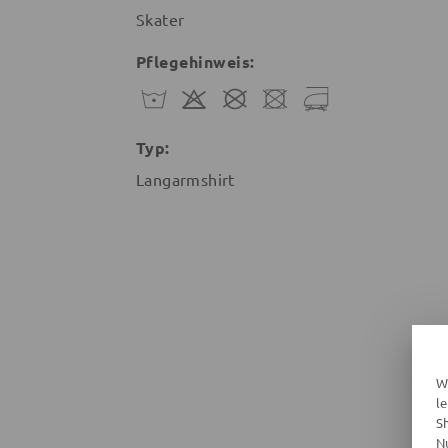
Skater
Pflegehinweis:
Typ:
Langarmshirt
W
l
S
N