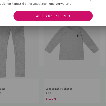
ptionen kannst du
hier
anschauen und verwalten.
ALLE AKZEPTIEREN
ater
Langarmshirt Skater
u
grau
21,99 €