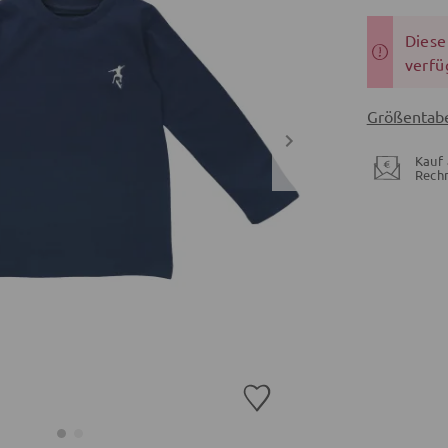
Dieser
verfü
Größentabe
Kauf 
Rech