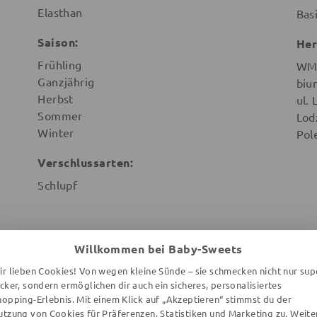
Elasthan
Bas
Saison:
Her
Frühling
WMB
Ganzjährig
biu
Herbst
ul.
Sommer
Lod
Winter
Pol
Verschlussarten:
Schlupf
Willkommen bei Baby-Sweets
ir lieben Cookies! Von wegen kleine Sünde – sie schmecken nicht nur sup
ENTDECKE MEHR AUS DER KOLLEKTIO
ecker, sondern ermöglichen dir auch ein sicheres, personalisiertes
hopping-Erlebnis. Mit einem Klick auf „Akzeptieren“ stimmst du der
utzung von Cookies für Präferenzen, Statistiken und Marketing zu. Weite