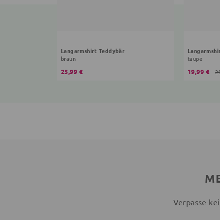
Langarmshirt Teddybär
Langarmshir
braun
taupe
25,99 €
19,99 €
2
ME
Verpasse kei