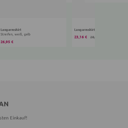
Langarmshirt
Langarmshirt Wal
Streifen, weiß, gelb
23,16 €
28,95 €
26,95 €
 AN
sten Einkauf!