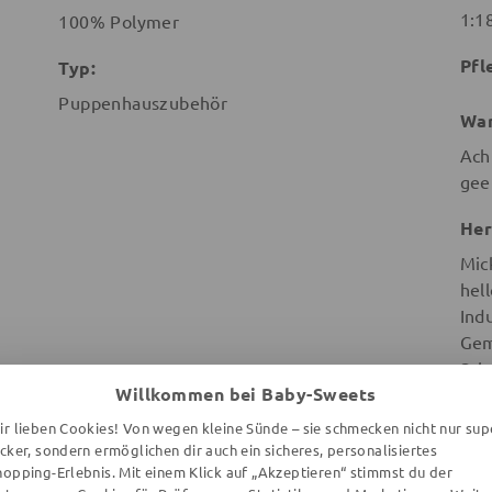
1:1
100% Polymer
Pfl
Typ:
Puppenhauszubehör
War
Ach
gee
Her
Mic
hel
Ind
Gem
Sch
Willkommen bei Baby-Sweets
ir lieben Cookies! Von wegen kleine Sünde – sie schmecken nicht nur sup
ecker, sondern ermöglichen dir auch ein sicheres, personalisiertes
hopping-Erlebnis. Mit einem Klick auf „Akzeptieren“ stimmst du der