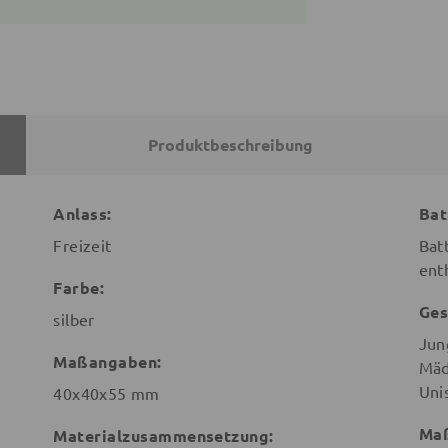
Produktbeschreibung
Anlass:
Bat
Freizeit
Bat
ent
Farbe:
Ges
silber
Jun
Maßangaben:
Mäd
Uni
40x40x55 mm
Maß
Materialzusammensetzung: