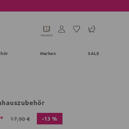
MAGAZIN
ehör
Marken
SALE
nhauszubehör
€*
-13 %
17,90 €