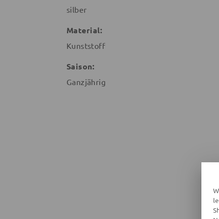
silber
Material:
Kunststoff
Saison:
Ganzjährig
W
l
S