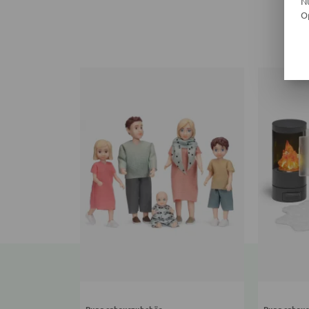
N
O
Puppenhauszubehör
Puppenhaus