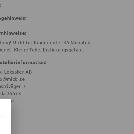
8
egehinweis:
nhinweise:
tung! Nicht für Kinder unter 36 Monaten
ignet. Kleine Teile. Erstickungsgefahr.
stellerinformation:
ki Leksaker AB
lo@micki.se
ustrivägen 7
la 35573
weden
er