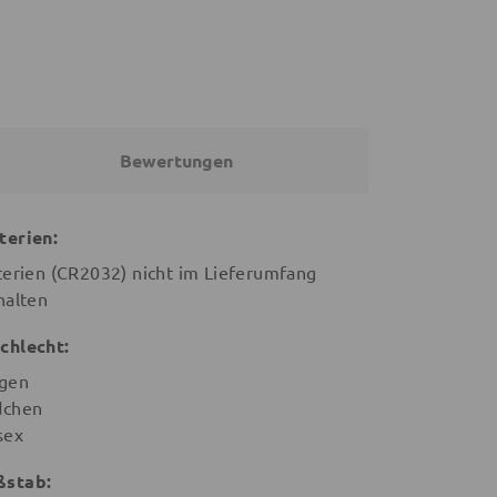
Bewertungen
terien:
terien (CR2032) nicht im Lieferumfang
halten
chlecht:
gen
chen
sex
stab: