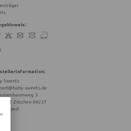
enträger
rts
egehinweis:
:
stellerinformation:
y Sweets
port@baby-sweets.de
aumenbaumweg 3
na OT Zöschen 06237
tschland
er