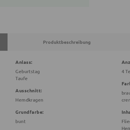
Produktbeschreibung
Anlass:
Anz
Geburtstag
4 Te
Taufe
Far
Ausschnitt:
bra
Hemdkragen
cre
Grundfarbe:
Inh
bunt
Fli
He