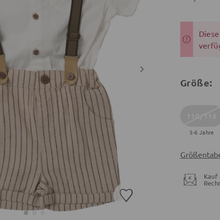
Dieser
verfü
Größe:
110/116
5-6 Jahre
Größentabe
Kauf 
Rech