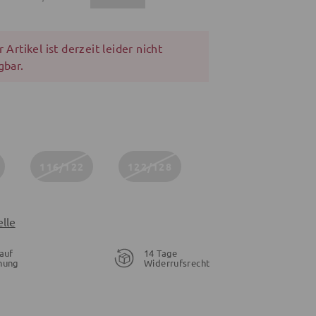
 Artikel ist derzeit leider nicht
gbar.
116/122
122/128
lle
auf
14 Tage
nung
Widerrufsrecht