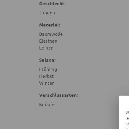
Geschlecht:
Jungen
Material:
Baumwolle
Elasthan
Leinen
Saison:
Frühling
Herbst
Winter
Verschlussarten:
Knöpfe
W
l
S