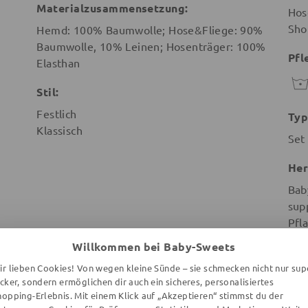
Materialzusammensetzung:
Hos
Sho
Hemd: 100% Baumwolle; Hose&Fliege: 90%
Baumwolle, 10% Leinen; Hosenträger: 100%
Pfl
Elasthan
Stil:
Festlich
Typ
Klassisch
Set
Her
Bab
sup
Pfl
Leu
Willkommen bei Baby-Sweets
Deu
ir lieben Cookies! Von wegen kleine Sünde – sie schmecken nicht nur sup
ecker, sondern ermöglichen dir auch ein sicheres, personalisiertes
hopping-Erlebnis. Mit einem Klick auf „Akzeptieren“ stimmst du der