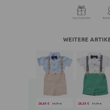
Geschenkidee
Beste
WEITERE ARTIK
28,65 €
28,35 €
34,99 €
31,99 €