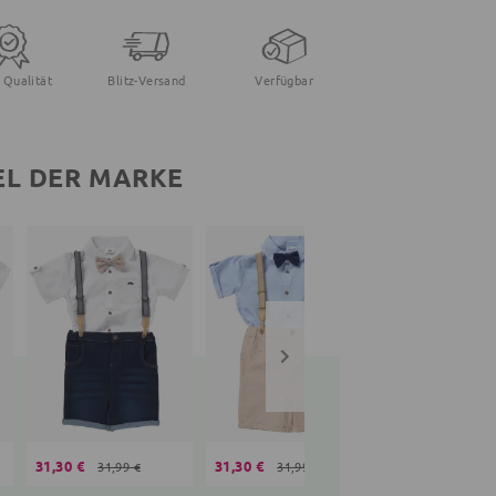
 Qualität
Blitz-Versand
Verfügbar
EL DER MARKE
31,30 €
31,30 €
28,35 €
31,99 €
31,99 €
31,99 