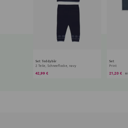
Set Teddybär
Set
2 Teile, Schneeflocke, navy
Print
42,99 €
21,20 €
6