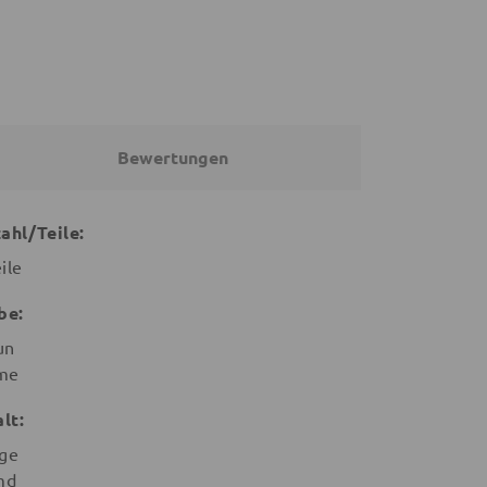
Bewertungen
ahl/Teile:
ile
be:
un
me
alt:
ege
md