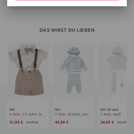
DAS WIRST DU LIEBEN
Set
Set
Set Strand
4 Teile, 2-5 Jahre, braun, creme
2 Teile, Streifen, weiß, hellblau
3 Teile, weiß
31,95 €
45,99 €
24,05 €
31,99 €
31,99 €