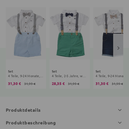
Set
Set
Set
4 Teile, 9-24 Monate, weiß, hellblau
4 Teile, 2-5 Jahre, weiß, grün
4 Teile, 9-24
31,30 €
28,35 €
31,30 €
31,99 €
31,99 €
31,99 €
Produktdetails
Produktbeschreibung