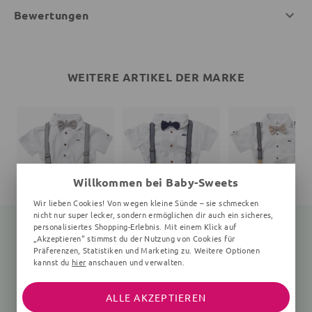
Bewertungen
WEITERE ARTIKEL DER MARKE
Willkommen bei Baby-Sweets
Wir lieben Cookies! Von wegen kleine Sünde – sie schmecken
nicht nur super lecker, sondern ermöglichen dir auch ein sicheres,
personalisiertes Shopping-Erlebnis. Mit einem Klick auf
„Akzeptieren“ stimmst du der Nutzung von Cookies für
Präferenzen, Statistiken und Marketing zu. Weitere Optionen
kannst du
hier
anschauen und verwalten.
Set
Set
Set
4 Teile, 9-24 Monate, weiß, hellblau
4 Teile, 2-5 Jahre, weiß, grün
4 
31,30 €
28,35 €
31,30 €
31,99 €
31,99 €
31,99 €
ALLE AKZEPTIEREN