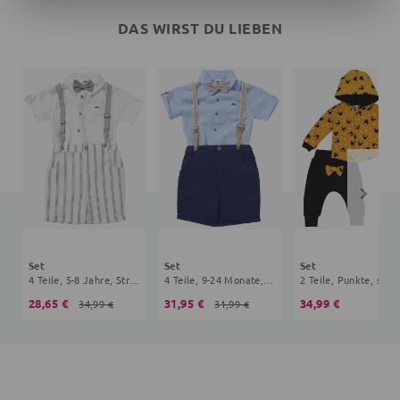
DAS WIRST DU LIEBEN
Set
Set
Set
4 Teile, 5-8 Jahre, Streifen, weiß, grau
4 Teile, 9-24 Monate, navy, hellblau
28,65 €
31,95 €
34,99 €
34,99 €
31,99 €