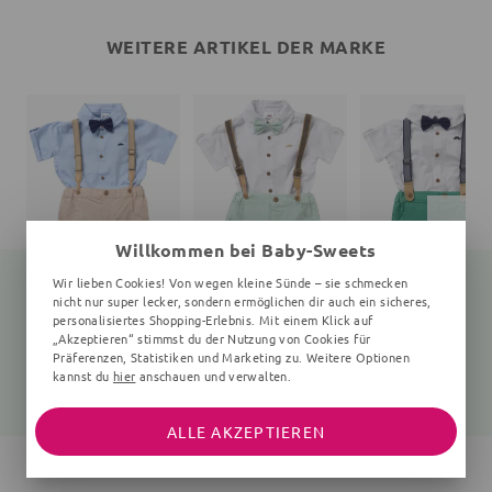
WEITERE ARTIKEL DER MARKE
Willkommen bei Baby-Sweets
Wir lieben Cookies! Von wegen kleine Sünde – sie schmecken
nicht nur super lecker, sondern ermöglichen dir auch ein sicheres,
personalisiertes Shopping-Erlebnis. Mit einem Klick auf
„Akzeptieren“ stimmst du der Nutzung von Cookies für
Set
Set
Set
4 Teile, 5-8 Jahre, beige, hellblau
4 Teile, 5-8 Jahre, weiß, mint
4 Teile, 2-5 
Präferenzen, Statistiken und Marketing zu. Weitere Optionen
kannst du
hier
anschauen und verwalten.
28,65 €
32,95 €
28,35 €
34,99 €
34,99 €
31,99 €
ALLE AKZEPTIEREN