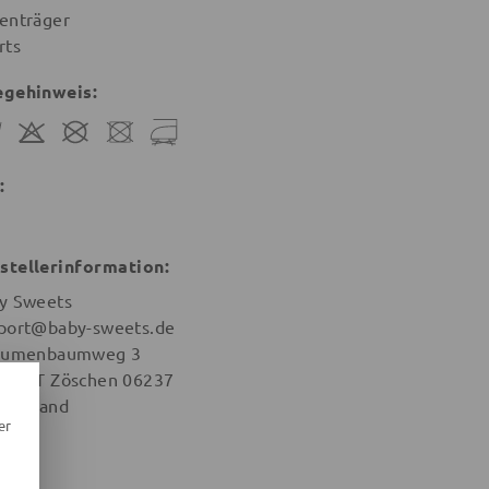
enträger
rts
egehinweis:
:
stellerinformation:
y Sweets
port@baby-sweets.de
aumenbaumweg 3
na OT Zöschen 06237
tschland
er