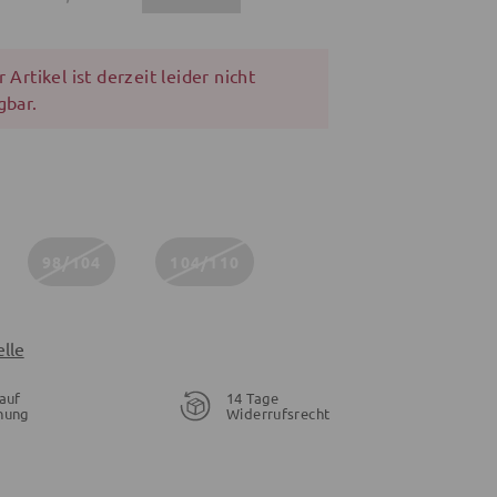
 Artikel ist derzeit leider nicht
gbar.
98/104
104/110
lle
auf
14 Tage
nung
Widerrufsrecht