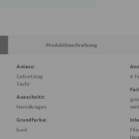
Produktbeschreibung
Anlass:
Anz
Geburtstag
4 Te
Taufe
Far
Ausschnitt:
grü
Hemdkragen
wei
Grundfarbe:
Inh
bunt
Fli
He