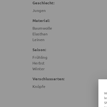
Geschlecht:
Jungen
Material:
Baumwolle
Elasthan
Leinen
Saison:
Frühling
Herbst
Winter
Verschlussarten:
Knöpfe
W
l
S