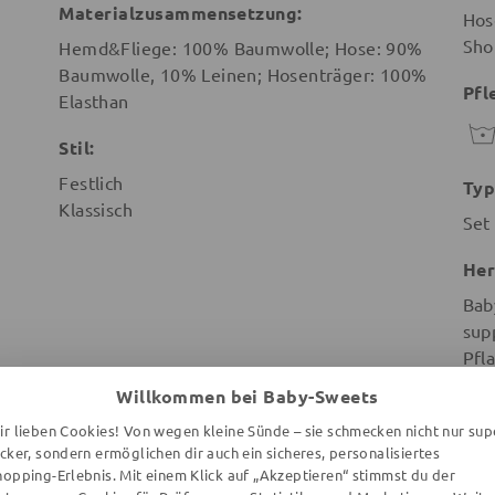
Materialzusammensetzung:
Hos
Sho
Hemd&Fliege: 100% Baumwolle; Hose: 90%
Baumwolle, 10% Leinen; Hosenträger: 100%
Pfl
Elasthan
Stil:
Festlich
Typ
Klassisch
Set
Her
Bab
sup
Pfl
Leu
Willkommen bei Baby-Sweets
Deu
ir lieben Cookies! Von wegen kleine Sünde – sie schmecken nicht nur sup
ecker, sondern ermöglichen dir auch ein sicheres, personalisiertes
hopping-Erlebnis. Mit einem Klick auf „Akzeptieren“ stimmst du der