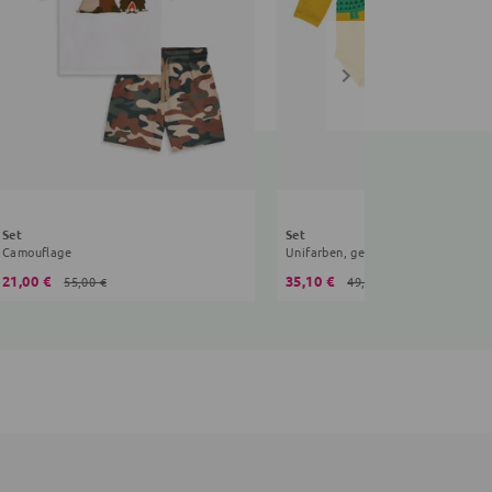
Set
Set
Camouflage
Unifarben, gelb
21,00 €
35,10 €
55,00 €
49,90 €