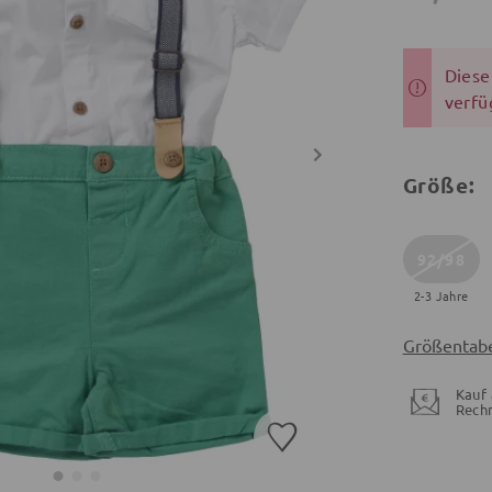
Dieser
verfü
Größe:
92/98
2-3 Jahre
Größentabe
Kauf 
Rech