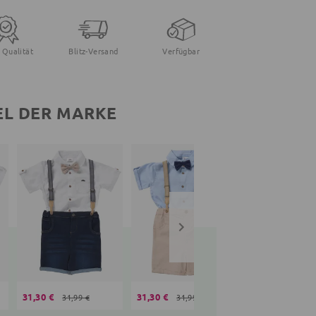
 Qualität
Blitz-Versand
Verfügbar
EL DER MARKE
31,30 €
31,30 €
28,35 €
31,99 €
31,99 €
31,99 