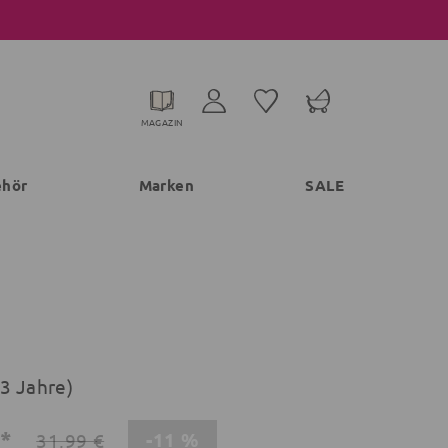
MAGAZIN
ehör
Marken
SALE
-3 Jahre)
€*
-11 %
31,99 €