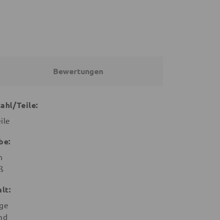
Bewertungen
ahl/Teile:
ile
be:
n
ß
alt:
ege
md