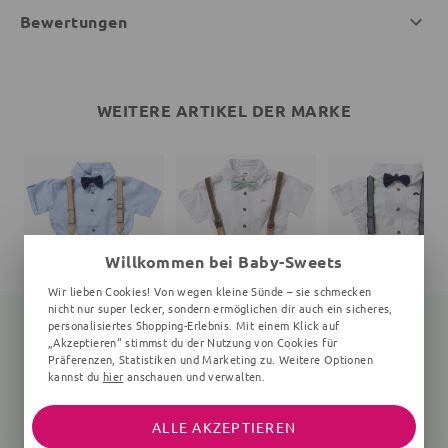
Bewertungen
WEITERE ARTIKEL DER MARKE
Willkommen bei Baby-Sweets
Wir lieben Cookies! Von wegen kleine Sünde – sie schmecken
nicht nur super lecker, sondern ermöglichen dir auch ein sicheres,
personalisiertes Shopping-Erlebnis. Mit einem Klick auf
„Akzeptieren“ stimmst du der Nutzung von Cookies für
Präferenzen, Statistiken und Marketing zu. Weitere Optionen
kannst du
hier
anschauen und verwalten.
Set
Set
Set
4 Teile, 5-8 Jahre, beige, hellblau
4 Teile, 5-8 Jahre, weiß, mint
4 Teile, 2-5 
28,65 €
32,95 €
28,35 €
34,99 €
34,99 €
31,99 €
ALLE AKZEPTIEREN