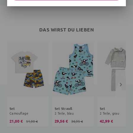
DAS WIRST DU LIEBEN
Set
Set Strauß
Set
Camouflage
2 Teile, blau
2 Teile, grau
21,00 €
29,56 €
42,99 €
51,00 €
36,95 €