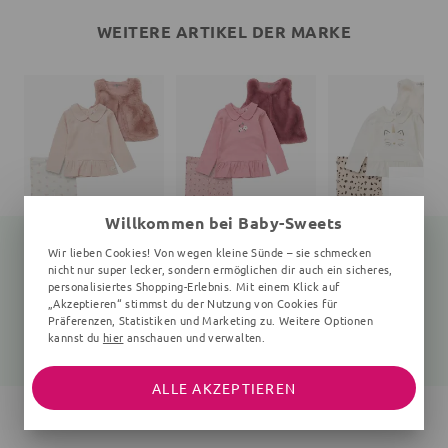
WEITERE ARTIKEL DER MARKE
Willkommen bei Baby-Sweets
Wir lieben Cookies! Von wegen kleine Sünde – sie schmecken
nicht nur super lecker, sondern ermöglichen dir auch ein sicheres,
personalisiertes Shopping-Erlebnis. Mit einem Klick auf
Set Erdbeeren
Set Floral
Set Katze
„Akzeptieren“ stimmst du der Nutzung von Cookies für
3 Teile, Rüschen, braun, creme
3 Teile, Rüschen, rosa
3 Teile, Pfot
Präferenzen, Statistiken und Marketing zu. Weitere Optionen
kannst du
hier
anschauen und verwalten.
42,99 €
42,99 €
42,99 €
ALLE AKZEPTIEREN