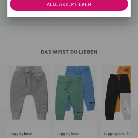
ALLE AKZEPTIEREN
Gerippt
Gerippt
Gerippt
18,80 €
20,99 €
24,99 €
24,99 €
DAS WIRST DU LIEBEN
Jogginghose
Jogginghose
Jogginghose Feue