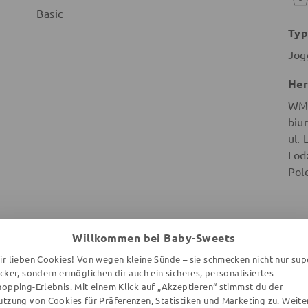
Basic
Typ
Jog
Her
WMB
biu
ul.
Lod
Pol
Willkommen bei Baby-Sweets
ir lieben Cookies! Von wegen kleine Sünde – sie schmecken nicht nur sup
WEITERE ARTIKEL DER MARKE
ecker, sondern ermöglichen dir auch ein sicheres, personalisiertes
hopping-Erlebnis. Mit einem Klick auf „Akzeptieren“ stimmst du der
utzung von Cookies für Präferenzen, Statistiken und Marketing zu. Weite