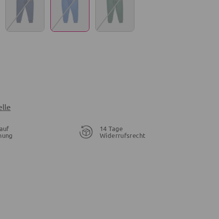
lle
auf
14 Tage
nung
Widerrufsrecht
20,99 €
20,99 €