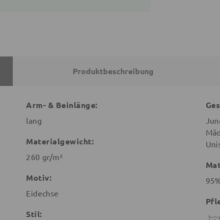
Produktbeschreibung
Arm- & Beinlänge:
Ges
lang
Jun
Mäd
Materialgewicht:
Uni
260 gr/m²
Mat
Motiv:
95%
Eidechse
Pfl
Stil: