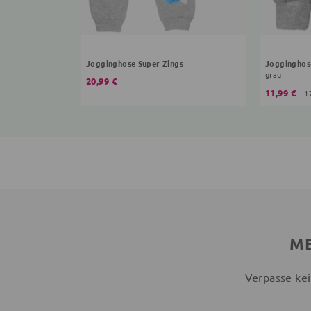
Jogginghose Super Zings
Jogginghos
grau
20,99 €
11,99 €
1
ME
Verpasse kei