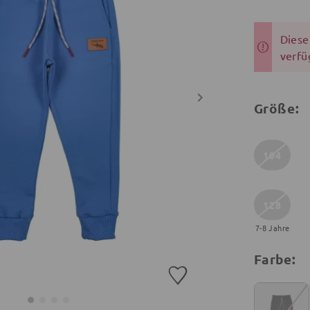
Dieser
verfü
Größe:
104
128
7-8 Jahre
Farbe: