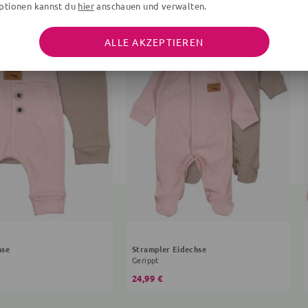
ptionen kannst du
hier
anschauen und verwalten.
ALLE AKZEPTIEREN
hse
Strampler Eidechse
Gerippt
24,99 €