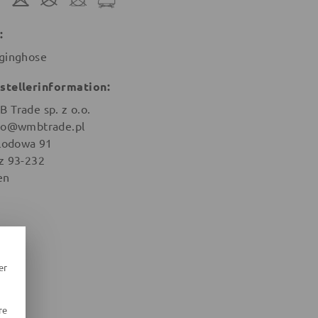
:
ginghose
stellerinformation:
 Trade sp. z o.o.
ro@wmbtrade.pl
 Lodowa 91
z 93-232
en
er
re