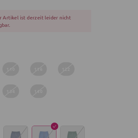
 Artikel ist derzeit leider nicht
gbar.
110
116
122
134
140