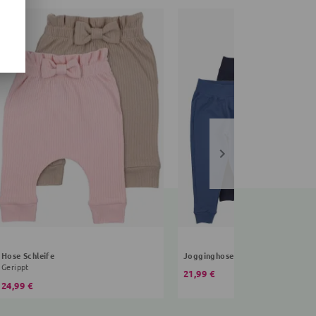
Hose Schleife
Jogginghose Eidechse
Gerippt
21,99 €
24,99 €