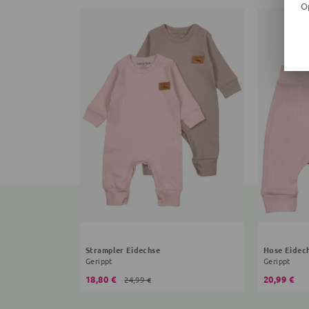
O
Strampler Eidechse
Hose Eidec
Gerippt
Gerippt
18,80 €
20,99 €
24,99 €