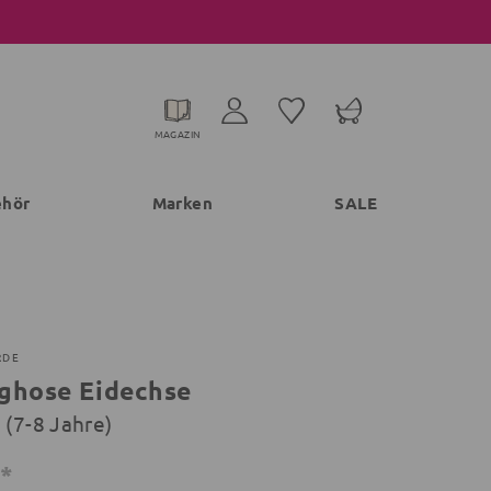
MAGAZIN
ehör
Marken
SALE
RDE
ghose Eidechse
 (7-8 Jahre)
€*