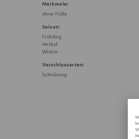
Merkmale:
ohne Füße
Saison:
Frühling
Herbst
Winter
Verschlussarten:
Schnürung
W
l
S
N