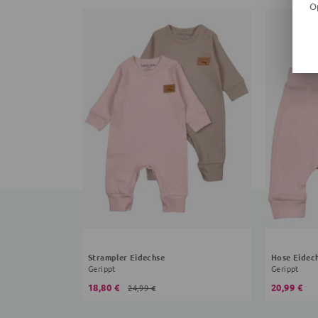
O
Strampler Eidechse
Hose Eidec
Gerippt
Gerippt
18,80 €
20,99 €
24,99 €