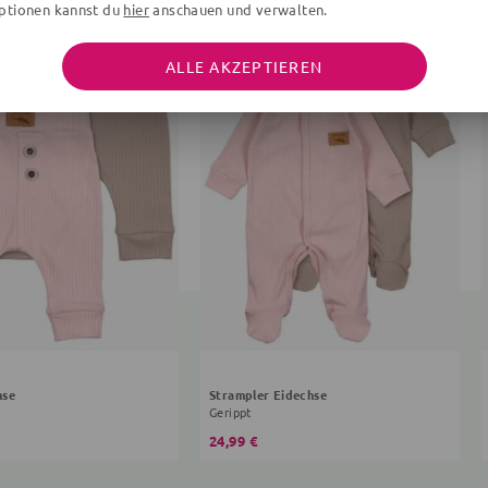
ptionen kannst du
hier
anschauen und verwalten.
ALLE AKZEPTIEREN
hse
Strampler Eidechse
Gerippt
24,99 €