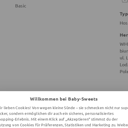
Basic
Typ
Hos
Her
WMB
biu
ul.
Lod
Pol
Willkommen bei Baby-Sweets
ir lieben Cookies! Von wegen kleine Sünde – sie schmecken nicht nur sup
WEITERE ARTIKEL DER MARKE
ecker, sondern ermöglichen dir auch ein sicheres, personalisiertes
hopping-Erlebnis. Mit einem Klick auf „Akzeptieren“ stimmst du der
utzung von Cookies für Präferenzen, Statistiken und Marketing zu. Weite