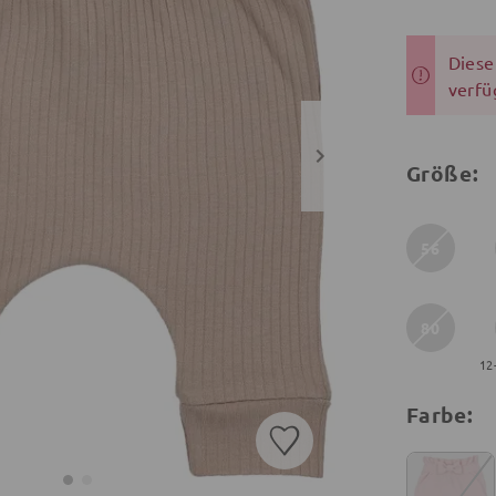
Dieser
verfü
Größe:
56
80
12
Farbe: