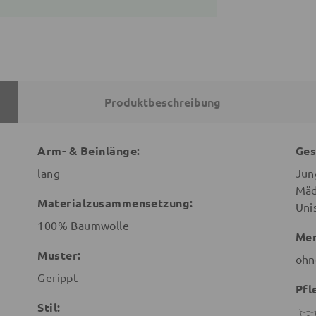
Produktbeschreibung
Arm- & Beinlänge:
Ges
lang
Jun
Mäd
Materialzusammensetzung:
Uni
100% Baumwolle
Mer
Muster:
ohn
Gerippt
Pfl
Stil: