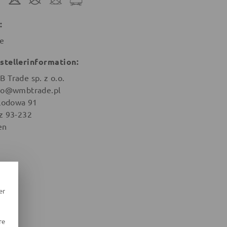
:
e
stellerinformation:
 Trade sp. z o.o.
ro@wmbtrade.pl
 Lodowa 91
z 93-232
en
er
re