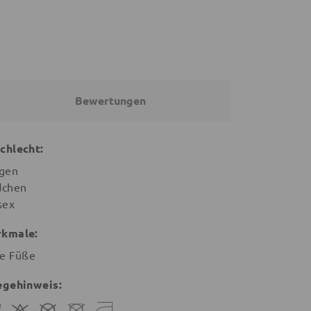
Bewertungen
chlecht:
gen
chen
sex
kmale:
e Füße
egehinweis: