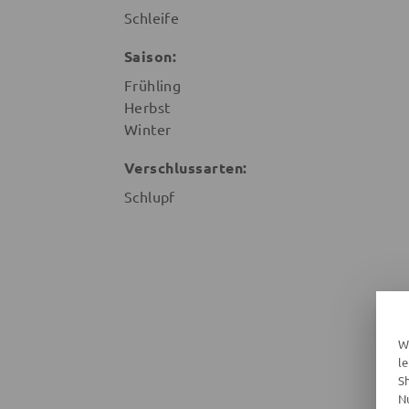
Schleife
Saison:
Frühling
Herbst
Winter
Verschlussarten:
Schlupf
W
l
S
N