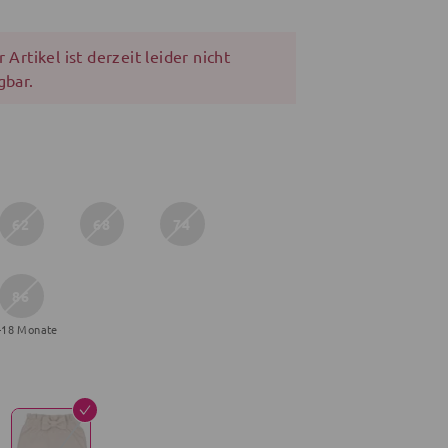
 Artikel ist derzeit leider nicht
gbar.
62
68
74
86
-18 Monate