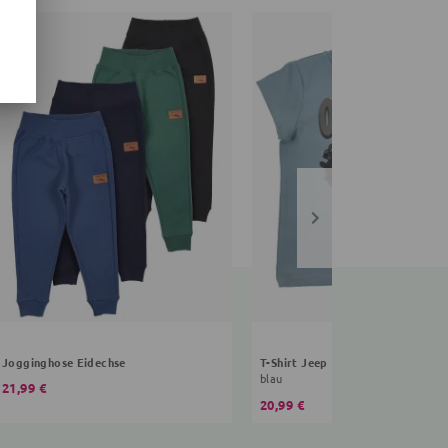
Jogginghose Eidechse
T-Shirt Jeep
blau
21,99 €
20,99 €