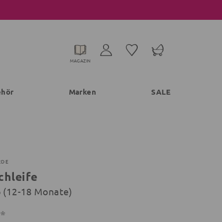
MAGAZIN
ehör
Marken
SALE
RDE
chleife
6 (12-18 Monate)
€*