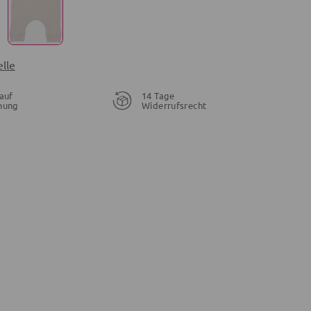
lle
auf
14 Tage
nung
Widerrufsrecht
26,90 €
26,90 €
24,91 €
€