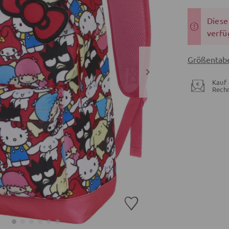
Dieser
verfü
Größentabe
Kauf 
Rech