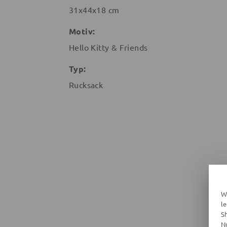
31x44x18 cm
Motiv:
Hello Kitty & Friends
Typ:
Rucksack
W
l
S
N