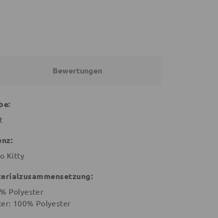
Bewertungen
be:
t
enz:
o Kitty
erialzusammensetzung:
% Polyester
ter: 100% Polyester