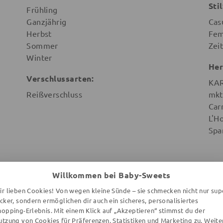
Stil
Frühling
Ganzjährig
Cas
Herbst
Fem
Sommer
Zeit
Winter
Her
Verschlussarten:
KAR
Reißverschluss
mkt
Car
L'H
Spa
Willkommen bei Baby-Sweets
ir lieben Cookies! Von wegen kleine Sünde – sie schmecken nicht nur sup
WEITERE ARTIKEL DER MARKE
ecker, sondern ermöglichen dir auch ein sicheres, personalisiertes
hopping-Erlebnis. Mit einem Klick auf „Akzeptieren“ stimmst du der
utzung von Cookies für Präferenzen, Statistiken und Marketing zu. Weite