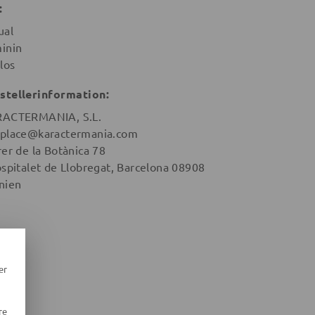
:
ual
inin
los
stellerinformation:
ACTERMANIA, S.L.
place@karactermania.com
rer de la Botànica 78
ospitalet de Llobregat, Barcelona 08908
nien
er
re