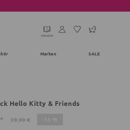
MAGAZIN
ehör
Marken
SALE
ck Hello Kitty & Friends
€*
-15 %
39,99 €