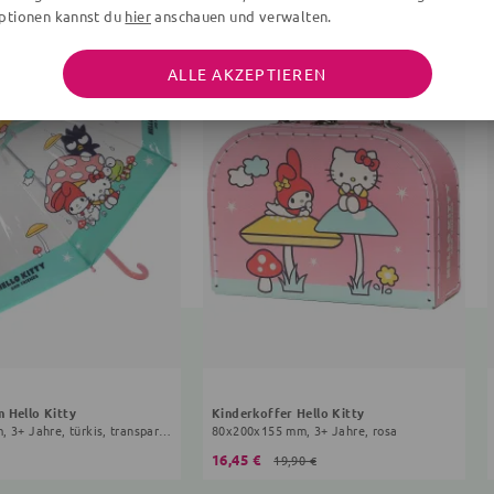
ptionen kannst du
hier
anschauen und verwalten.
ALLE AKZEPTIEREN
 Hello Kitty
Kinderkoffer Hello Kitty
63x70x70 cm, 3+ Jahre, türkis, transparent
80x200x155 mm, 3+ Jahre, rosa
16,45 €
19,90 €