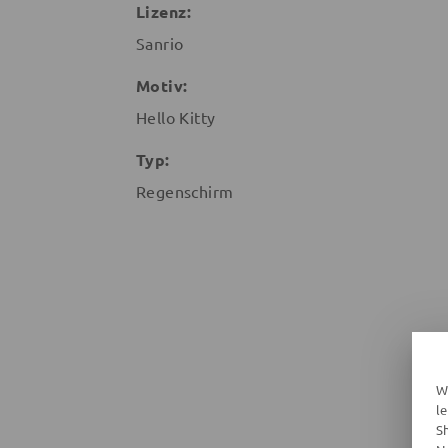
Lizenz:
Sanrio
Motiv:
Hello Kitty
Typ:
Regenschirm
W
l
S