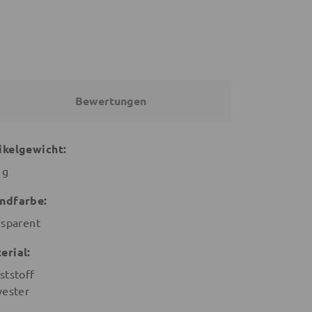
Bewertungen
ikelgewicht:
 g
ndfarbe:
nsparent
erial:
ststoff
yester