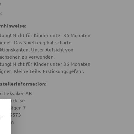
:
ic
nhinweise:
tung! Nicht für Kinder unter 36 Monaten
ignet. Das Spielzeug hat scharfe
ktionskanten. Unter Aufsicht von
achsenen zu verwenden.
tung! Nicht für Kinder unter 36 Monaten
ignet. Kleine Teile. Erstickungsgefahr.
stellerinformation:
ki Leksaker AB
lo@micki.se
ustrivägen 7
la 35573
er
weden