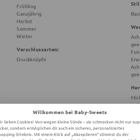
Stil
Frühling
Ganzjährig
Bas
Herbst
War
Sommer
Winter
Ach
gee
Verschlussarten:
Fun
Druckknöpfe
Erw
Ach
gee
Her
Mic
hel
Willkommen bei Baby-Sweets
Ind
Gem
ir lieben Cookies! Von wegen kleine Sünde – sie schmecken nicht nur sup
Sch
ecker, sondern ermöglichen dir auch ein sicheres, personalisiertes
hopping-Erlebnis. Mit einem Klick auf „Akzeptieren“ stimmst du der