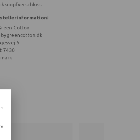
ckknopfverschluss
stellerinformation:
Green Cotton
bygreencotton.dk
igesvej 5
st 7430
mark
er
re