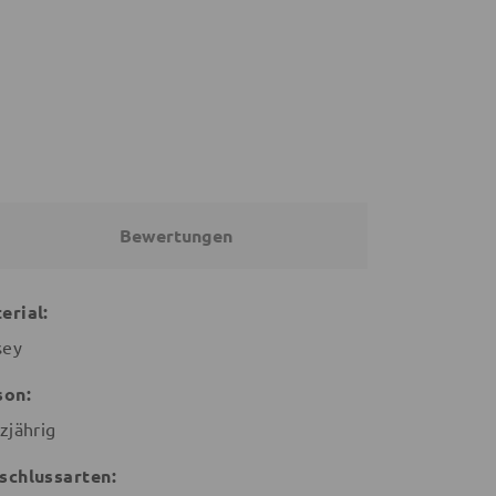
36,91 €
19,90 €
39,91 €
22,90 €
Bewertungen
erial:
sey
son:
zjährig
schlussarten: