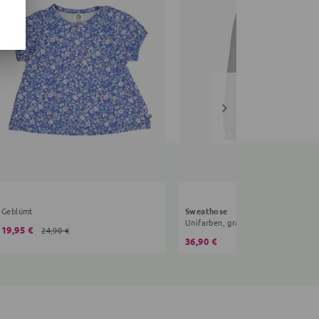
Geblümt
Sweathose
Unifarben, grau
19,95 €
24,90 €
36,90 €