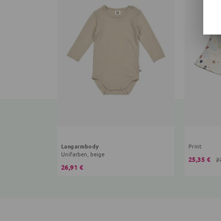
Langarmbody
Print
Unifarben, beige
25,35 €
2
26,91 €