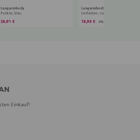
Langarmbody
Langarmbody
Punkte, blau
Unifarben, rosa
26,91 €
18,95 €
26,90 €
 AN
sten Einkauf!