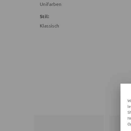
Unifarben
Stil:
Klassisch
W
l
S
N
O