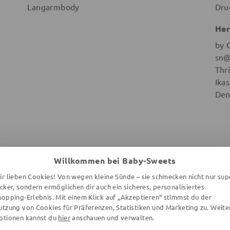
Langarmbody
Dru
Her
by 
sn@
Thr
Ika
Den
Willkommen bei Baby-Sweets
WEITERE ARTIKEL DER MARKE
ir lieben Cookies! Von wegen kleine Sünde – sie schmecken nicht nur sup
ecker, sondern ermöglichen dir auch ein sicheres, personalisiertes
hopping-Erlebnis. Mit einem Klick auf „Akzeptieren“ stimmst du der
utzung von Cookies für Präferenzen, Statistiken und Marketing zu. Weite
ptionen kannst du
hier
anschauen und verwalten.