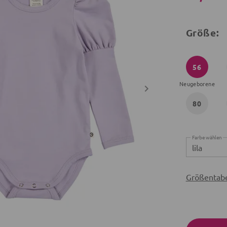
Größe:
56
Neugeborene
80
Farbe wählen
lila
Größentabe