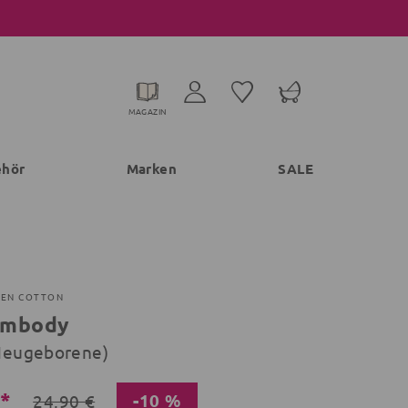
MAGAZIN
ehör
Marken
SALE
EEN COTTON
rmbody
 (Neugeborene)
€*
-10 %
24,90 €