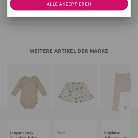
Unifarben, beige
Unifarben, rosa
ALLE AKZEPTIEREN
25,35 €
27,90 €
26,91 €
24,90 €
WEITERE ARTIKEL DER MARKE
Langarmbody
Print
Babyhose
Unifarben, beige
Unifarben, rosa