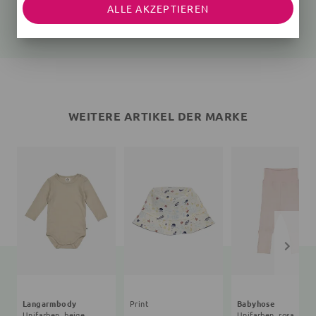
Unifarben, beige
Unifarben, rosa
ALLE AKZEPTIEREN
25,35 €
27,90 €
26,91 €
24,90 €
WEITERE ARTIKEL DER MARKE
Langarmbody
Print
Babyhose
Unifarben, beige
Unifarben, rosa